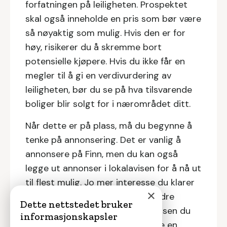
forfatningen på leiligheten. Prospektet
skal også inneholde en pris som bør være
så nøyaktig som mulig. Hvis den er for
høy, risikerer du å skremme bort
potensielle kjøpere. Hvis du ikke får en
megler til å gi en verdivurdering av
leiligheten, bør du se på hva tilsvarende
boliger blir solgt for i nærområdet ditt.
Når dette er på plass, må du begynne å
tenke på annonsering. Det er vanlig å
annonsere på Finn, men du kan også
legge ut annonser i lokalavisen for å nå ut
til flest mulig. Jo mer interesse du klarer
×
å skape for leiligheten, desto bedre
Dette nettstedet bruker
forutsetninger har du for å få prisen du
informasjonskapsler
ønsker. Mange velger å engasjere en