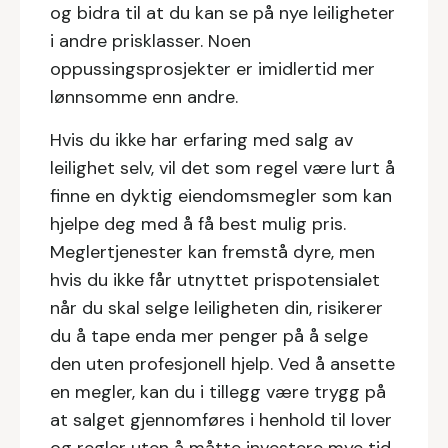
og bidra til at du kan se på nye leiligheter
i andre prisklasser. Noen
oppussingsprosjekter er imidlertid mer
lønnsomme enn andre.
Hvis du ikke har erfaring med salg av
leilighet selv, vil det som regel være lurt å
finne en dyktig eiendomsmegler som kan
hjelpe deg med å få best mulig pris.
Meglertjenester kan fremstå dyre, men
hvis du ikke får utnyttet prispotensialet
når du skal selge leiligheten din, risikerer
du å tape enda mer penger på å selge
den uten profesjonell hjelp. Ved å ansette
en megler, kan du i tillegg være trygg på
at salget gjennomføres i henhold til lover
og regler uten å måtte investere mye tid