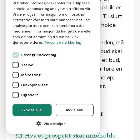
Vi bruker informasjonskapsler for å tilpasse
profesjonell fotograf for å få gode bilder
innhold, annonser og analysere trafikken vår.
Vi deler også informasjon om din bruk av
til salgsoppgave og annonsering. Til slutt
nettstedet vårt med våre annonserings- og
må du gjennomføre visninger og holde
analysepartnere som kan kombinere den
med annen informasjon du har gitt dem eller
budrunde, samt å gjennomføre
som de har samlet inn fra din bruk av
oppgjøret. Når det gjelder budrunden, må
tjenestene deres.
Personvernerklæring
du være oppmerksom på at alle bud skal
Strengt nødvendig
gis skriftlig og når du aksepterer et bud,
Ytelse
vil avtalen være bindende. Du bør føre en
Målretting
budlogg med navn på budgiver, beløp,
tidspunkt for budet og akseptfrist.
Funksjonalitet
Ugradert
Godta alle
Avvis alle
Mer om hvordan du selger
leiligheten din selv:
Vis detaljer
5.1. Hva et prospekt skal inneholde