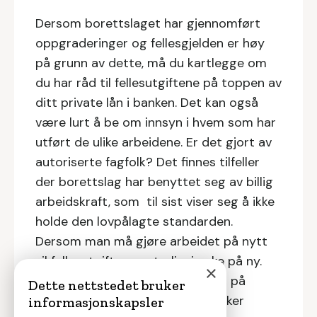
Dersom borettslaget har gjennomført
oppgraderinger og fellesgjelden er høy
på grunn av dette, må du kartlegge om
du har råd til fellesutgiftene på toppen av
ditt private lån i banken. Det kan også
være lurt å be om innsyn i hvem som har
utført de ulike arbeidene. Er det gjort av
autoriserte fagfolk? Det finnes tilfeller
der borettslag har benyttet seg av billig
arbeidskraft, som til sist viser seg å ikke
holde den lovpålagte standarden.
Dersom man må gjøre arbeidet på nytt
vil fellesutgiftene naturligvis øke på ny.
×
Husk imidlertid at høy fellesgjeld på
Dette nettstedet bruker
grunn av oppgraderinger også øker
informasjonskapsler