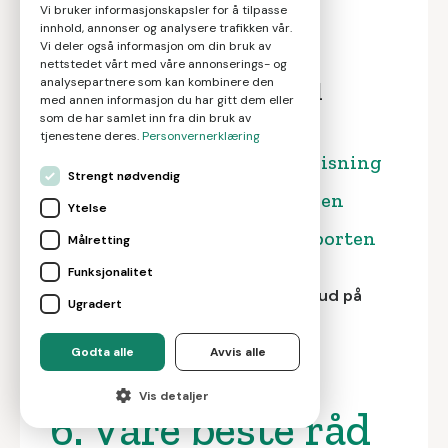
standarden på eiendommen.
Vi bruker informasjonskapsler for å tilpasse
innhold, annonser og analysere trafikken vår.
Vi deler også informasjon om din bruk av
nettstedet vårt med våre annonserings- og
analysepartnere som kan kombinere den
Mer om å kjøpe bolig med
med annen informasjon du har gitt dem eller
fellesgjeld:
som de har samlet inn fra din bruk av
tjenestene deres.
Personvernerklæring
5.1. Alt du behøver å vite om visning
Strengt nødvendig
5.2. Våre beste råd til budrunden
Ytelse
5.3. Den viktige tilstandsrapporten
Målretting
Funksjonalitet
Ønsker du hjelp fra megler? Få tilbud på
Ugradert
jobben
her
.
Godta alle
Avvis alle
Vis detaljer
6. Våre beste råd