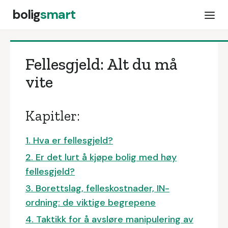
bolig
smart
Fellesgjeld: Alt du må
vite
Kapitler:
1. Hva er fellesgjeld?
2. Er det lurt å kjøpe bolig med høy
fellesgjeld?
3. Borettslag, felleskostnader, IN-
ordning: de viktige begrepene
4. Taktikk for å avsløre manipulering av