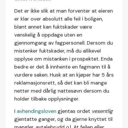
Det er ikke slik at man forventer at eieren
er klar over absolutt alle feil i boligen,
blant annet kan fuktskader være
vanskelig å oppdage uten en
gjennomgang av fagpersonell. Dersom du
mistenker fuktskader, må du allikevel
opplyse om mistanken i prospektet. Enda
bedre er det å innhente en fagmann til å
vurdere saken. Husk at en kjøper har 5 års
reklamasjonsrett, så det kan bli mange
netter med dårlig nattesøvn dersom du
holder tilbake opplysninger.
I
avhendingsloven
gjentas ordet
vesentlig
gjentatte ganger, og da gjerne knyttet til
mangler, avtalebrudd o.l. At feilen eller