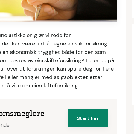
ne artikkelen gjør vi rede for
r det kan være lurt å tegne en slik forsikring
jøre en økonomisk trygghet både for den som
om dekkes av eierskifteforsikring? Lurer du på
lar over at forsikringen kan spare deg for flere
il eller mangler med salgsobjektet etter
er å vite om eierskifteforsikring.
ndomsmeglere
Start her
tende