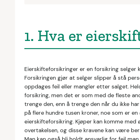
1. Hva er eierski
Eierskifteforsikringer er en forsikring selger
Forsikringen gjør at selger slipper å stå pe
oppdages feil eller mangler etter salget. Heldig
forsikring, men det er som med de fleste and
trenge den, enn å trenge den når du ikke har 
på flere hundre tusen kroner, noe som er en
eierskifteforsikring. Kjøper kan komme med ø
overtakelsen, og disse kravene kan være bere
Man kan også bli holdt ansvarlig for feil man