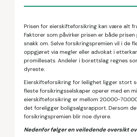
Prisen for eierskifteforsikring kan være alt
Faktorer som påvirker prisen er både prisen 
snakk om. Selve forsikringspremien vil i de fl
oppgjøret via megler eller advokat i etterka
promillesats. Andeler i borettslag regnes som
dyreste.
Eierskifteforsikring for leilighet ligger sto
fleste forsikringsselskaper operer med en m
eierskifteforsikring er mellom 20.000-70.00
det foreligger boligsalgsrapport. Dersom det
forsikringspremien blir noe dyrere.
Nedenfor følger en veiledende oversikt over