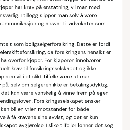
jøper har krav på erstatning, vil man med
nsvarlig. I tillegg slipper man selv å være
av kommunikasjon og ansvar til advokater som
 omtalt som boligselgerforsikring. Dette er fordi
ierskifteforsikring, da forsikringens hensikt er
ha overfor kjøper. For kjøperen innebærer
uelt krav til forsikringsselskapet og ikke
peren vil i et slikt tilfelle være at man
v på, selv om selgeren ikke er betalingsdyktig,
t det kan være vanskelig å vinne frem på egen
hendingsloven. Forsikringsselskapet ønsker
e kan bli en vrien motstander for både
e å få kravene sine avvist, og det er kun
apet avgjørelse. I slike tilfeller lønner det seg