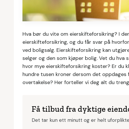
Hva bør du vite om eierskifteforsikring? I den
eierskifteforsikring, og du får svar på hvorfo
ved boligsalg. Eierskifteforsikring kan utg
selger og den som kjøper bolig. Vet du hva s
hvor mye eierskifteforsikring koster? Er du k
hundre tusen kroner dersom det oppdages fe
overtakelse? Her forteller vi deg alt du treng
Få tilbud fra dyktige eie
Det tar kun ett minutt og er helt uforplik