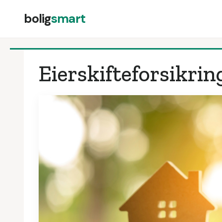
bolig
smart
Eierskifteforsikrin