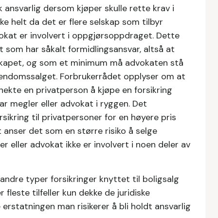
nsvarlig dersom kjøper skulle rette krav i
e helt da det er flere selskap som tilbyr
dvokat er involvert i oppgjørsoppdraget. Dette
 som har såkalt formidlingsansvar, altså at
lskapet, og som et minimum må advokaten stå
eiendomssalget. Forbrukerrådet opplyser om at
 nekte en privatperson å kjøpe en forsikring
ar megler eller advokat i ryggen. Det
rsikring til privatpersoner for en høyere pris
et anser det som en større risiko å selge
r eller advokat ikke er involvert i noen deler av
ndre typer forsikringer knyttet til boligsalg
r fleste tilfeller kun dekke de juridiske
erstatningen man risikerer å bli holdt ansvarlig