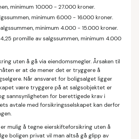
men, minimum 10.000 - 27.000 kroner.
 salgssummen, minimum 6.000 - 16.000 kroner.
 salgssummen, minimum 4.000 - 15.000 kroner.
dt 4,25 promille av salgssummen, minimum 4.000
ikring uten å gå via eiendomsmegler. Årsaken til
måten er at de mener det er tryggere å
gselgere. Når ansvaret for boligsalget ligger
skapet være tryggere på at salgsobjektet er
og sannsynligheten for berettigede krav i
ets avtale med forsikringsselskapet kan derfor
ngen.
r mulig å tegne eierskifteforsikring uten å
lge boligen privat vil man altså gå glipp av