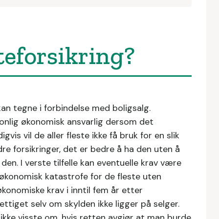
fteforsikring?
 kan tegne i forbindelse med boligsalg.
rsonlig økonomisk ansvarlig dersom det
vis vil de aller fleste ikke få bruk for en slik
re forsikringer, det er bedre å ha den uten å
den. I verste tilfelle kan eventuelle krav være
 økonomisk katastrofe for de fleste uten
konomiske krav i inntil fem år etter
ttiget selv om skylden ikke ligger på selger.
 ikke visste om, hvis retten avgjør at man burde