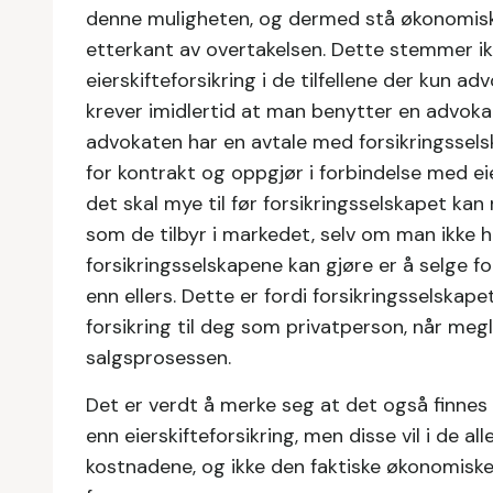
denne muligheten, og dermed stå økonomisk a
etterkant av overtakelsen. Dette stemmer ikk
eierskifteforsikring i de tilfellene der kun a
krever imidlertid at man benytter en advokat
advokaten har en avtale med forsikringsse
for kontrakt og oppgjør i forbindelse med 
det skal mye til før forsikringsselskapet kan
som de tilbyr i markedet, selv om man ikke h
forsikringsselskapene kan gjøre er å selge fo
enn ellers. Dette er fordi forsikringsselskap
forsikring til deg som privatperson, når megle
salgsprosessen.
Det er verdt å merke seg at det også finnes a
enn eierskifteforsikring, men disse vil i de alle
kostnadene, og ikke den faktiske økonomiske 