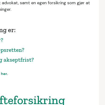
rt advokat, samt en egen forsikring som gjør at
inger.
ng er:
g?
øpsretten?
og akseptfrist?
n
her
.
ifteforsikring