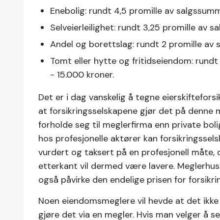
Enebolig: rundt 4,5 promille av salgssum
Selveierleilighet: rundt 3,25 promille av
Andel og borettslag: rundt 2 promille av
Tomt eller hytte og fritidseiendom: run
- 15.000 kroner.
Det er i dag vanskelig å tegne eierskiftefors
at forsikringsselskapene gjør det på denne 
forholde seg til meglerfirma enn private boli
hos profesjonelle aktører kan forsikringssel
vurdert og taksert på en profesjonell måte, 
etterkant vil dermed være lavere. Meglerhus
også påvirke den endelige prisen for forsikri
Noen eiendomsmeglere vil hevde at det ikke e
gjøre det via en megler. Hvis man velger å se