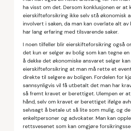
ha visst om det. Dersom konklusjonen er at k
eierskifteforsikring ikke selv stå økonomisk a
involvert i saken, da man kan overlate alt 
har lang erfaring med tilsvarende saker.
I noen tilfeller blir eierskifteforsikring også
det kun er selger av bolig som kan tegne en e
å dekke det økonomiske ansvaret selger kan 
eierskifteforsikring at man må rette et event
direkte til selgere av boligen. Fordelen for kjø
sannsynligvis vil få utbetalt det man har kra
så fremt kravet er berettiget. Ulempen er a
hånd, selv om kravet er berettiget ifølge av
selvsagt å betale ut så lite som mulig, og d
enkeltpersoner og advokater. Man kan opplev
rettsvesenet som kan omgjøre forsikringsselsk