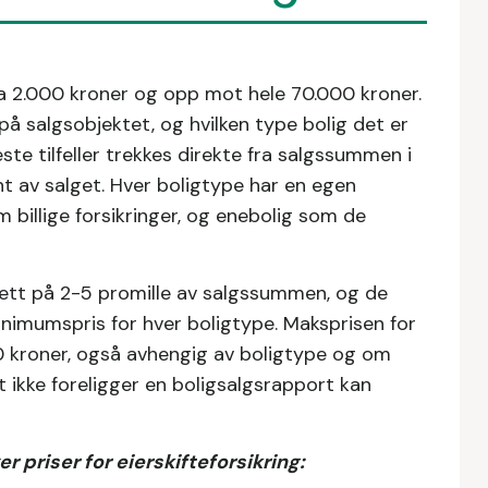
 fra 2.000 kroner og opp mot hele 70.000 kroner.
på salgsobjektet, og hvilken type bolig det er
este tilfeller trekkes direkte fra salgssummen i
nt av salget. Hver boligtype har en egen
 billige forsikringer, og enebolig som de
rt sett på 2-5 promille av salgssummen, og de
inimumspris for hver boligtype. Maksprisen for
0 kroner, også avhengig av boligtype og om
 ikke foreligger en boligsalgsrapport kan
 priser for eierskifteforsikring: