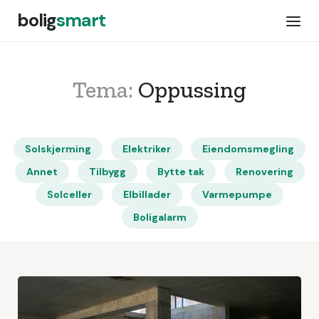
bolig
smart
Tema:
Oppussing
Solskjerming
Elektriker
Eiendomsmegling
Annet
Tilbygg
Bytte tak
Renovering
Solceller
Elbillader
Varmepumpe
Boligalarm