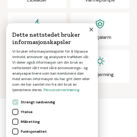
×
Dette nettstedet bruker
Elektrikeroppdrag
Boligalarm
informasjonskapsler
Vi bruker informasjonskapsler for å tilpasse
innhold, annonser og analysere trafikken vår.
Vi deler også informasjon om din bruk av
nettstedet vårt med våre annonserings- og
analysepartnere som kan kombinere den
Eiendomsmegling
Solskjerming
med annen informasjon du har gitt dem eller
som de har samlet inn fra din bruk av
tjenestene deres.
Personvernerklæring
Strengt nødvendig
Ytelse
bolig
smart
Målretting
Gjør smarte boligvalg
Funksjonalitet