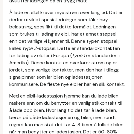
avslutter ladingen på en trygg måte.
Å lade en elbil krever mye strøm over lang tid. Det er
derfor utviklet spesialledninger som tåler høy
belastning, spesifikt til dette formålet. Ledningen
som brukes til lading av elbil, har et annet støpsel
enn det vanlige vi kjenner til. Denne typen støpsel
kalles
type 2
-støpsel. Dette er standardkontakten
for lading av elbiler i Europa (
type 1
er standarden i
Amerika). Denne kontakten overfører strøm og er
jordet, som vanlige kontakter, men den har i tillegg
signalpinner som lar bilen og ladestasjonen
kommunisere. De fleste nye elbiler har en slik kontakt.
Med en elbil-ladestasjon hjemme kan du lade bilen
raskere enn om du benytter en vanlig stikkontakt til
å lade opp bilen. Hvor lang tid det tar å lade bilen,
beror på både ladestasjonen og bilen, men rundt
regnet kan man si at det tar 4-8 timer å fullade bilen
når man benytter en ladestasjon. Det er 50-60%