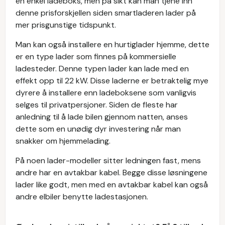
en enkel ladeboks, men på sikt kan man tjene inn
denne prisforskjellen siden smartladeren lader på
mer prisgunstige tidspunkt.
Man kan også installere en hurtiglader hjemme, dette
er en type lader som finnes på kommersielle
ladesteder. Denne typen lader kan lade med en
effekt opp til 22 kW. Disse laderne er betraktelig mye
dyrere å installere enn ladeboksene som vanligvis
selges til privatpersjoner. Siden de fleste har
anledning til å lade bilen gjennom natten, anses
dette som en unødig dyr investering når man
snakker om hjemmelading.
På noen lader-modeller sitter ledningen fast, mens
andre har en avtakbar kabel. Begge disse løsningene
lader like godt, men med en avtakbar kabel kan også
andre elbiler benytte ladestasjonen.