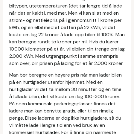
biltypen, utetemperaturen (det tar lengre tid å lade
når det er kaldt), med mer. Men vi kan si at med en
strøm- og nettleiepris på i gjennomsnitt 1 krone per
kWh, og en elbil med et batteri på 22 kWh, vil det
koste om lag 22 kroner å lade opp bilen til 100%. Man
kan beregne rundt to kroner per mil. Hvis du kjører
10.000 kilometer på et år, vil elbilen din trenge om lag
2.000 kWh. Med utgangspunkt i samme strømpris
som over, blir prisen på lading for et år 2.000 kroner.
Man bør beregne en høyere pris når man lader bilen
på en hurtiglader utenfor hjemmet. Med en
hurtiglader vil det ta mellom 30 minutter og én time
å fullade bilen, det vil koste om lag 100-300 kroner.
På noen kommunale parkeringsplasser finnes det
ladere man kan benytte gratis, eller til en rimelig
penge. Disse laderne er dog ikke hurtigladere, så du
vil måtte lade i lengre tid enn ved bruk av en
kommersiell hurtiglader. For å finne din nærmeste