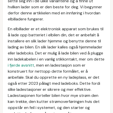
sette seg inn i de ulike variantene og å finne ut
hvilken lader som er den beste for deg. Vi begynner
derfor denne artikkelen med en innføring i hvordan
elbilladere fungerer.
En elbillader er et elektronisk apparat som brukes til
å lade opp batteriet i elbilen din, det er anbefalt å
installere en slik lader hjemme og benytte denne til
lading av bilen. En slik lader kalles også hjemmelader
eller ladeboks. Det er mulig å lade bilen ved å plugge
inn ladekabelen i en vanlig stikkontakt, mer om dette
i fjerde avsnitt
, men en ladestasjon som er
konstruert for nettopp dette formålet, er å
anbefale. Skal du opprette en ny ladeplass, er det
også etter 2023 pålagt med ladeboks. Dette fordi
slike ladestasjoner er sikrere og mer effektive.
Ladestasjonen forteller bilen hvor mye strøm den
kan trekke, den kutter strømoverføringen hvis det
oppstår en feil i systemet, og den starter og