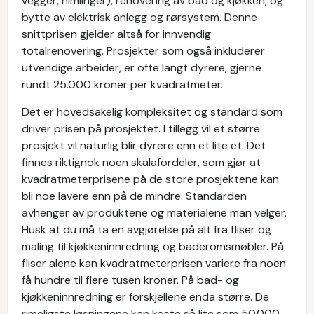
vegger, himlinger), renovering av bad og kjøkken, og
bytte av elektrisk anlegg og rørsystem. Denne
snittprisen gjelder altså for innvendig
totalrenovering. Prosjekter som også inkluderer
utvendige arbeider, er ofte langt dyrere, gjerne
rundt 25.000 kroner per kvadratmeter.
Det er hovedsakelig kompleksitet og standard som
driver prisen på prosjektet. I tillegg vil et større
prosjekt vil naturlig blir dyrere enn et lite et. Det
finnes riktignok noen skalafordeler, som gjør at
kvadratmeterprisene på de store prosjektene kan
bli noe lavere enn på de mindre. Standarden
avhenger av produktene og materialene man velger.
Husk at du må ta en avgjørelse på alt fra fliser og
maling til kjøkkeninnredning og baderomsmøbler. På
fliser alene kan kvadratmeterprisen variere fra noen
få hundre til flere tusen kroner. På bad- og
kjøkkeninnredning er forskjellene enda større. De
rimeligste løsningene kan koste så lite som 50.000