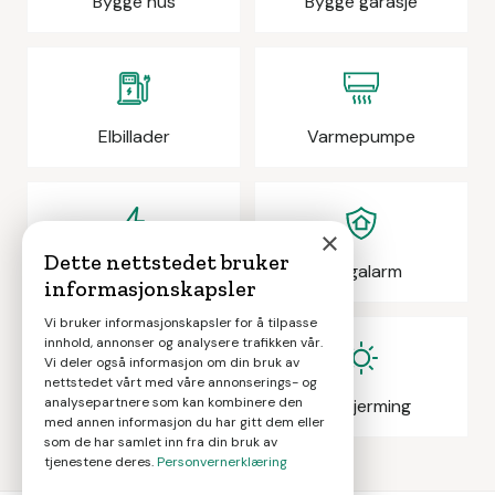
Bygge hus
Bygge garasje
Elbillader
Varmepumpe
×
Dette nettstedet bruker
Elektrikeroppdrag
Boligalarm
informasjonskapsler
Vi bruker informasjonskapsler for å tilpasse
innhold, annonser og analysere trafikken vår.
Vi deler også informasjon om din bruk av
nettstedet vårt med våre annonserings- og
analysepartnere som kan kombinere den
Eiendomsmegling
Solskjerming
med annen informasjon du har gitt dem eller
som de har samlet inn fra din bruk av
tjenestene deres.
Personvernerklæring