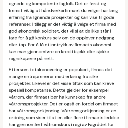
egnede og kompetente fagfolk. Det er først og
fremst viktig at håndverkerfirmaet du velger har lang
erfaring fra lignende prosjekter og kan vise til gode
referanser. I tillegg er det viktig å velge et firma med
god økonomisk soliditet, det vil si at de ikke står i
fare for å gå konkurs selv om de opplever nedgang
eller tap. For å få et inntrykk av firmaets økonomi
kan man gjennomføre en kredittsjekk eller sjekke
regnskapene på nett.
Ettersom totalrenovering er populært, finnes det
mange entreprenører med erfaring fra slike
prosjekter. Likevel er det visse tiltak som kan kreve
spesiell kompetanse. Dette gjelder for eksempel
våtrom, der firmaet bør ha kunnskap fra andre
våtromsprosjekter. Det er også en fordel om firmaet
har våtromsgodkjenning. Våtromsgodkjenning er en
ordning som viser til at en eller flere i firmaets ledelse
har gjennomført våtromskurs i regi av Fagrådet for