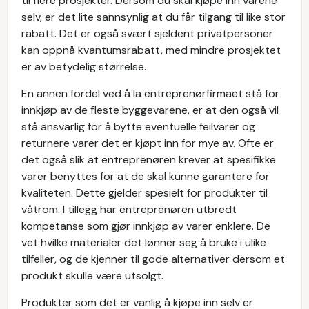
til flere prosjekter. Dersom du skal kjøpe inn varene
selv, er det lite sannsynlig at du får tilgang til like stor
rabatt. Det er også svært sjeldent privatpersoner
kan oppnå kvantumsrabatt, med mindre prosjektet
er av betydelig størrelse.
En annen fordel ved å la entreprenørfirmaet stå for
innkjøp av de fleste byggevarene, er at den også vil
stå ansvarlig for å bytte eventuelle feilvarer og
returnere varer det er kjøpt inn for mye av. Ofte er
det også slik at entreprenøren krever at spesifikke
varer benyttes for at de skal kunne garantere for
kvaliteten. Dette gjelder spesielt for produkter til
våtrom. I tillegg har entreprenøren utbredt
kompetanse som gjør innkjøp av varer enklere. De
vet hvilke materialer det lønner seg å bruke i ulike
tilfeller, og de kjenner til gode alternativer dersom et
produkt skulle være utsolgt.
Produkter som det er vanlig å kjøpe inn selv er