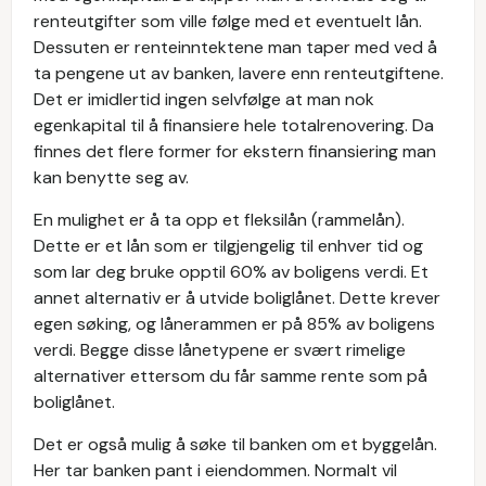
renteutgifter som ville følge med et eventuelt lån.
Dessuten er renteinntektene man taper med ved å
ta pengene ut av banken, lavere enn renteutgiftene.
Det er imidlertid ingen selvfølge at man nok
egenkapital til å finansiere hele totalrenovering. Da
finnes det flere former for ekstern finansiering man
kan benytte seg av.
En mulighet er å ta opp et fleksilån (rammelån).
Dette er et lån som er tilgjengelig til enhver tid og
som lar deg bruke opptil 60% av boligens verdi. Et
annet alternativ er å utvide boliglånet. Dette krever
egen søking, og lånerammen er på 85% av boligens
verdi. Begge disse lånetypene er svært rimelige
alternativer ettersom du får samme rente som på
boliglånet.
Det er også mulig å søke til banken om et byggelån.
Her tar banken pant i eiendommen. Normalt vil