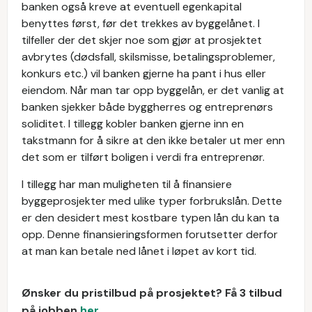
banken også kreve at eventuell egenkapital
benyttes først, før det trekkes av byggelånet. I
tilfeller der det skjer noe som gjør at prosjektet
avbrytes (dødsfall, skilsmisse, betalingsproblemer,
konkurs etc.) vil banken gjerne ha pant i hus eller
eiendom. Når man tar opp byggelån, er det vanlig at
banken sjekker både byggherres og entreprenørs
soliditet. I tillegg kobler banken gjerne inn en
takstmann for å sikre at den ikke betaler ut mer enn
det som er tilført boligen i verdi fra entreprenør.
I tillegg har man muligheten til å finansiere
byggeprosjekter med ulike typer forbrukslån. Dette
er den desidert mest kostbare typen lån du kan ta
opp. Denne finansieringsformen forutsetter derfor
at man kan betale ned lånet i løpet av kort tid.
Ønsker du pristilbud på prosjektet? Få 3 tilbud
på jobben
her
.