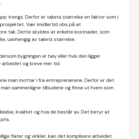
:
app trengs. Derfor er takets størrelse en faktor som i
prosjektet. Vær imidlertid obs på at
ore tak. Dette skyldes at enkelte kostnader, som
 like, uavhengig av takets størrelse.
d dersom bygningen er høy eller hvis den ligger
re arbeidet og kreve mer tid.
dene man mottar i fra entreprenørene. Derfor er det
kan man sammenligne tilbudene og finne ut hvem som
ykkelse, kvalitet og hva de består av. Det betyr at
pris.
lige flater og vinkler, kan det komplisere arbeidet.