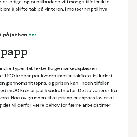
 ledige, og pristilbudene vil i mange tilfeller ikke
lem å skifte tak på vinteren, i motsetning til hva
ud på jobben
her
.
kpapp
ndre typer taktekke. Ifølge markedsplassen
 1.100 kroner per kvadratmeter takflate, inkludert
en gjennomsnittspris, og prisen kan i noen tilfeller
ed i 600 kroner per kvadratmeter. Dette varierer fra
vere. Noe av grunnen til at prisen er såpass lav er at
g det vil derfor være behov for færre arbeidstimer