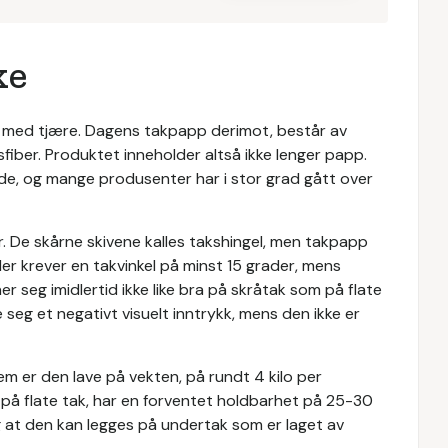
ke
t med tjære. Dagens takpapp derimot, består av
fiber. Produktet inneholder altså ikke lenger papp.
e, og mange produsenter har i stor grad gått over
. De skårne skivene kalles takshingel, men takpapp
er krever en takvinkel på minst 15 grader, mens
 seg imidlertid ikke like bra på skråtak som på flate
e seg et negativt visuelt inntrykk, mens den ikke er
m er den lave på vekten, på rundt 4 kilo per
 på flate tak, har en forventet holdbarhet på 25-30
 og at den kan legges på undertak som er laget av