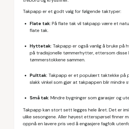
trebord og kryssfiner.
Takpapp er et godt valg for følgende taktyper:
Flate tak
: På flate tak vil takpapp være et natu
flate tak.
Hyttetak
: Takpapp er også vanlig å bruke på h
på tradisjonelle tømmerhytter, ettersom disse 
tømmerstokkene sammen.
Pulttak
: Takpapp er et populært taktekke på p
slakk vinkel som gjør at takpappen blir mindre sy
Små tak
: Mindre bygninger som garasjer og ut
Takpapp kan stort sett legges hele året. Det er imi
ulike sesongene. Aller høyest etterspørsel finner
oppnå en lavere pris ved å engasjere fagfolk utenfo