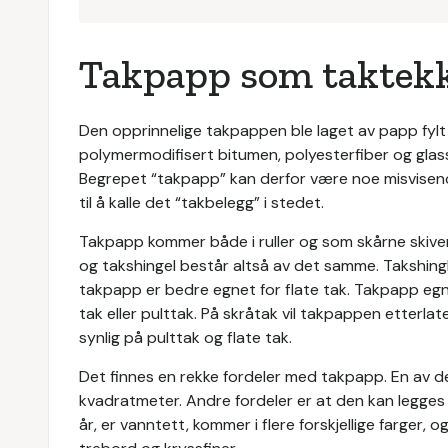
Takpapp som taktek
Den opprinnelige takpappen ble laget av papp fyl
polymermodifisert bitumen, polyesterfiber og glass
Begrepet “takpapp” kan derfor være noe misvisend
til å kalle det “takbelegg” i stedet.
Takpapp kommer både i ruller og som skårne skiver
og takshingel består altså av det samme. Takshingl
takpapp er bedre egnet for flate tak. Takpapp egner
tak eller pulttak. På skråtak vil takpappen etterlat
synlig på pulttak og flate tak.
Det finnes en rekke fordeler med takpapp. En av de
kvadratmeter. Andre fordeler er at den kan legges
år, er vanntett, kommer i flere forskjellige farger,