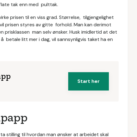
flate tak enn med pulttak.
ke prisen til en viss grad. Størrelse, tilgjengelighet
vil prisen styres av gitte forhold. Man kan derimot
en prisklassen man selv ønsker. Husk imidlertid at det
l å betale litt mer i dag, vil sannsynligvis taket ha en
app
Start her
akpapp
 stilling til hvordan man ønsker at arbeidet skal