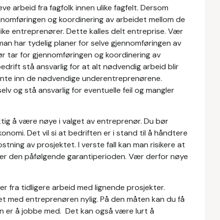
ve arbeid fra fagfolk innen ulike fagfelt. Dersom
ennomføringen og koordinering av arbeidet mellom de
like entreprenører. Dette kalles delt entreprise. Vær
an har tydelig planer for selve gjennomføringen av
ør tar for gjennomføringen og koordinering av
edrift stå ansvarlig for at alt nødvendig arbeid blir
 hente inn de nødvendige underentreprenørene.
elv og stå ansvarlig for eventuelle feil og mangler
ktig å være nøye i valget av entreprenør. Du bør
nomi. Det vil si at bedriften er i stand til å håndtere
ning av prosjektet. I verste fall kan man risikere at
ller den påfølgende garantiperioden. Vær derfor nøye
er fra tidligere arbeid med lignende prosjekter.
t med entreprenøren nylig. På den måten kan du få
n er å jobbe med. Det kan også være lurt å