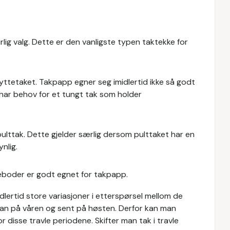
rlig valg. Dette er den vanligste typen taktekke for
yttetaket. Takpapp egner seg imidlertid ikke så godt
har behov for et tungt tak som holder
ulttak. Dette gjelder særlig dersom pulttaket har en
nlig.
eboder er godt egnet for takpapp.
dlertid store variasjoner i etterspørsel mellom de
 man på våren og sent på høsten. Derfor kan man
r disse travle periodene. Skifter man tak i travle