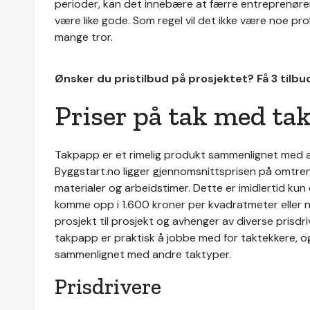
perioder, kan det innebære at færre entreprenører er
være like gode. Som regel vil det ikke være noe prob
mange tror.
Ønsker du pristilbud på prosjektet? Få 3 tilb
Priser på tak med ta
Takpapp er et rimelig produkt sammenlignet med a
Byggstart.no ligger gjennomsnittsprisen på omtrent
materialer og arbeidstimer. Dette er imidlertid kun 
komme opp i 1.600 kroner per kvadratmeter eller n
prosjekt til prosjekt og avhenger av diverse prisdri
takpapp er praktisk å jobbe med for taktekkere, o
sammenlignet med andre taktyper.
Prisdrivere