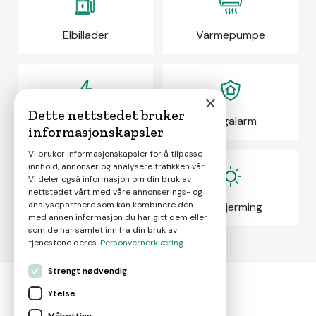
Elbillader
Varmepumpe
×
Dette nettstedet bruker
Elektrikeroppdrag
Boligalarm
informasjonskapsler
Vi bruker informasjonskapsler for å tilpasse
innhold, annonser og analysere trafikken vår.
Vi deler også informasjon om din bruk av
nettstedet vårt med våre annonserings- og
analysepartnere som kan kombinere den
Eiendomsmegling
Solskjerming
med annen informasjon du har gitt dem eller
som de har samlet inn fra din bruk av
tjenestene deres.
Personvernerklæring
Strengt nødvendig
Ytelse
bolig
smart