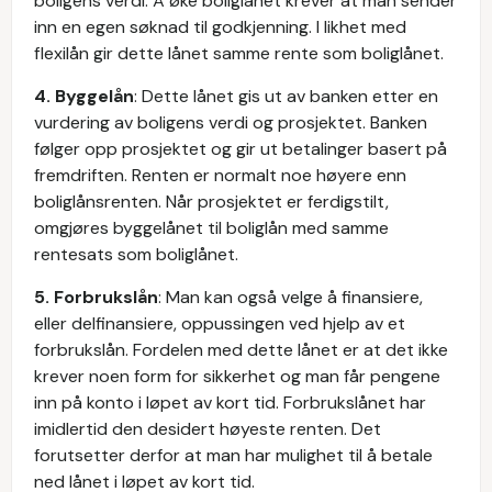
boligens verdi. Å øke boliglånet krever at man sender
inn en egen søknad til godkjenning. I likhet med
flexilån gir dette lånet samme rente som boliglånet.
4. Byggelån
: Dette lånet gis ut av banken etter en
vurdering av boligens verdi og prosjektet. Banken
følger opp prosjektet og gir ut betalinger basert på
fremdriften. Renten er normalt noe høyere enn
boliglånsrenten. Når prosjektet er ferdigstilt,
omgjøres byggelånet til boliglån med samme
rentesats som boliglånet.
5. Forbrukslån
: Man kan også velge å finansiere,
eller delfinansiere, oppussingen ved hjelp av et
forbrukslån. Fordelen med dette lånet er at det ikke
krever noen form for sikkerhet og man får pengene
inn på konto i løpet av kort tid. Forbrukslånet har
imidlertid den desidert høyeste renten. Det
forutsetter derfor at man har mulighet til å betale
ned lånet i løpet av kort tid.