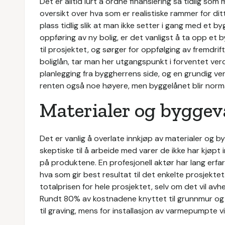
Det er alltid lurt å ordne finansiering så tidlig som
oversikt over hva som er realistiske rammer for ditt 
plass tidlig slik at man ikke setter i gang med et 
oppføring av ny bolig, er det vanligst å ta opp e
til prosjektet, og sørger for oppfølging av fremdrif
boliglån, tar man her utgangspunkt i forventet ver
planlegging fra byggherrens side, og en grundig ver
renten også noe høyere, men byggelånet blir normalt 
Materialer og byggev
Det er vanlig å overlate innkjøp av materialer og 
skeptiske til å arbeide med varer de ikke har kjøpt
på produktene. En profesjonell aktør har lang erf
hva som gir best resultat til det enkelte prosjekte
totalprisen for hele prosjektet, selv om det vil av
Rundt 80% av kostnadene knyttet til grunnmur og
til graving, mens for installasjon av varmepumpte 