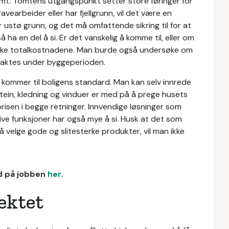
omt. Tomtens utgangspunkt setter store føringer for
vearbeider eller har fjellgrunn, vil det være en
ustø grunn, og det må omfattende sikring til for at
å ha en del å si. Er det vanskelig å komme til, eller om
påvirke totalkostnadene. Man burde også undersøke om
fraktes under byggeperioden.
t kommer til boligens standard. Man kan selv innrede
stein, kledning og vinduer er med på å prege husets
 prisen i begge retninger. Innvendige løsninger som
ive funksjoner har også mye å si. Husk at det som
 å velge gode og slitesterke produkter, vil man ikke
ud på jobben
her
.
ektet