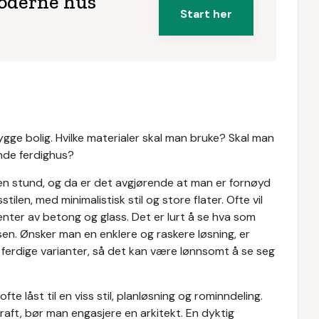
moderne hus
Start her
gge bolig. Hvilke materialer skal man bruke? Skal man
sende ferdighus?
en stund, og da er det avgjørende at man er fornøyd
ilen, med minimalistisk stil og store flater. Ofte vil
enter av betong og glass. Det er lurt å se hva som
essen. Ønsker man en enklere og raskere løsning, er
e ferdige varianter, så det kan være lønnsomt å se seg
te låst til en viss stil, planløsning og rominndeling.
kraft, bør man engasjere en arkitekt. En dyktig