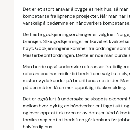
Det er et stort ansvar å bygge et helt hus, så man
kompetanse fra lignende prosjekter. Når man har li
vanskelig å bedømme en håndverkers kompetanse. 
De fleste godkjenningsordninger er valgfrie i Norge,
bransjen. Slike godkjenninger er likevel et kvalitet
høyt. Godkjenningene kommer fra ordninger som 
Mesterbedriftordningen. Dette er noe man burde s
Man burde også undersøke referanser fra tidligere 
referansene har imidlertid bedriftene valgt ut selv,
misfornøyde kunder på bedriftenes nettsider. Man 
på den måten få en mer oppriktig tilbakemelding.
Det er også lurt å undersøke selskapets økonomi.
mellom hvor dyktig en håndverker er i faget sitt og
og hvor opptatt aktøren er av detaljer. Ved å kont
forsikre seg mot at bedriften går konkurs før jobbe
halvferdig hus.