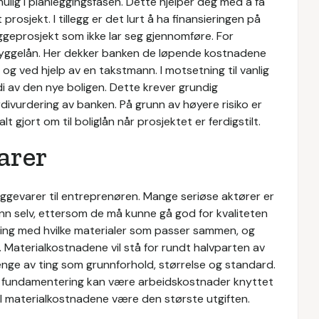
 mulig i planleggingsfasen. Dette hjelper deg med å få
prosjekt. I tillegg er det lurt å ha finansieringen på
byggeprosjekt som ikke lar seg gjennomføre. For
t byggelån. Her dekker banken de løpende kostnadene
t og ved hjelp av en takstmann. I motsetning til vanlig
di av den nye boligen. Dette krever grundig
divurdering av banken. På grunn av høyere risiko er
gjort om til boliglån når prosjektet er ferdigstilt.
arer
byggevarer til entreprenøren. Mange seriøse aktører er
 inn selv, ettersom de må kunne gå god for kvaliteten
aring med hvilke materialer som passer sammen, og
t. Materialkostnadene vil stå for rundt halvparten av
henge av ting som grunnforhold, størrelse og standard.
 fundamentering kan være arbeidskostnader knyttet
vil materialkostnadene være den største utgiften.