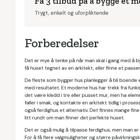
Få 3 tilbud på å bygge et 
Trygt, enkelt og uforpliktende
Forberedelser
Det er mye å tenke på når man skal i gang med å by
få huset tegnet av en arkitekt, eller finne et pas
De fleste som bygger hus planlegger å bli boende 
med resultatet. Et moderne hus har trekk fra funkisst
det være kledd i tre eller pusset mur, men ha elem
faller i smak, og kontakte en arkitekt tidlig i pros
også ferdighus et alternativ. Det finnes mange fin
litt rundt om man finner det perfekte huset.
Det er også mulig å tilpasse ferdighus, men man er of
For å få flere valgmuligheter og større påvirknings