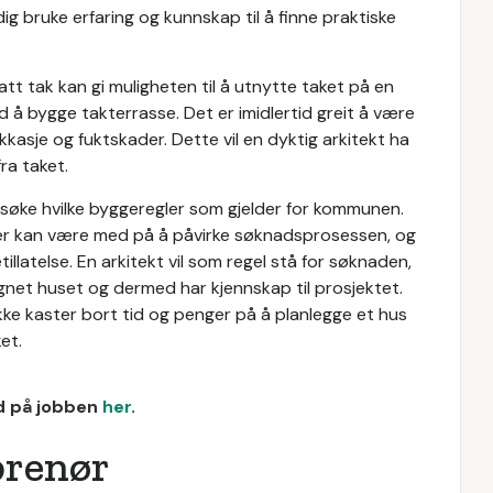
dig bruke erfaring og kunnskap til å finne praktiske
tt tak kan gi muligheten til å utnytte taket på en
 å bygge takterrasse. Det er imidlertid greit å være
sje og fuktskader. Dette vil en dyktig arkitekt ha
fra taket.
ersøke hvilke byggeregler som gjelder for kommunen.
r kan være med på å påvirke søknadsprosessen, og
llatelse. En arkitekt vil som regel stå for søknaden,
gnet huset og dermed har kjennskap til prosjektet.
kke kaster bort tid og penger på å planlegge et hus
et.
ud på jobben
her
.
prenør