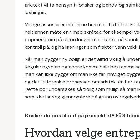
arkitekt vil ta hensyn til ønsker og behov, og samti
løsninger.
Mange assosierer moderne hus med flate tak. Et fla
helt annen måte enn med skråtak, for eksempel ved
oppmerksom på utfordringer med tanke på vannlekka
kontroll på, og ha løsninger som frakter vann vekk 
Når man bygger ny bolig, er det alltid viktig å und
Reguleringsplan og andre kommunale bestemmelse
man kan ikke bygge om man ikke får innvilget byggeti
og det vil forenkle prosessen om arkitekten har te
Dette bør undersøkes så tidlig som mulig, så man i
som ikke lar seg gjennomføre på grunn av regelverk
Ønsker du pristilbud på prosjektet? Få 3 tilb
Hvordan velge entre