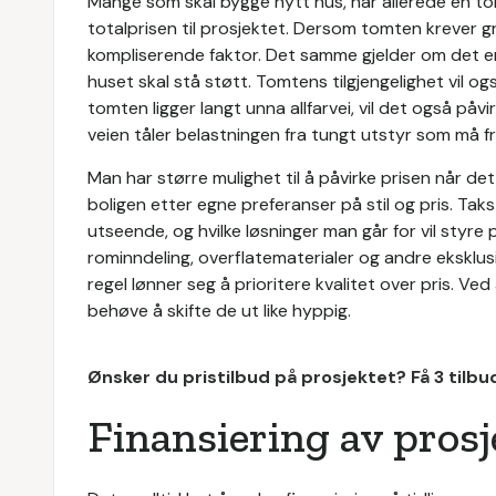
Mange som skal bygge nytt hus, har allerede en t
totalprisen til prosjektet. Dersom tomten krever gra
kompliserende faktor. Det samme gjelder om det er 
huset skal stå støtt. Tomtens tilgjengelighet vil ogs
tomten ligger langt unna allfarvei, vil det også 
veien tåler belastningen fra tungt utstyr som må 
Man har større mulighet til å påvirke prisen når de
boligen etter egne preferanser på stil og pris. Tak
utseende, og hvilke løsninger man går for vil styre
rominndeling, overflatematerialer og andre eksklus
regel lønner seg å prioritere kvalitet over pris. Ved
behøve å skifte de ut like hyppig.
Ønsker du pristilbud på prosjektet? Få 3 tilb
Finansiering av prosj