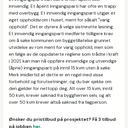
innvendig. Et åpent inngangsparti har ofte en trapp
med overbygg. Et innvendig inngangsparti utgjør et
eget oppholdsrom i huset, ment for såkalt "varig
opphold". Det er dyrere å velge sistnevnte løsning.
Et innvendig inngangsparti medførte tidligere krav
om å søke kommunen om byggetillatelse grunnet
utvidelse av rom ment for varig opphold, men som
en følge av de oppdaterte reglene som trådte i kraft
i 2021, kan man nå oppføre innvendige og utvendige
(åpne) inngangsparti på inntil 15 kvm uten å søke.
Merk imidlertid at dette er en regel med visse
forbehold og forutsetninger, og du bør sjekke om
den gjelder for nettopp deg. Alt over 15 kvm, inntil
50 kvm, krever søknad fra byggherren selv, og alt
over 50 kvm krever altså søknad fra fagperson.
Ønsker du pristilbud på prosjektet? Få 3 tilbud
på jobben
her
.