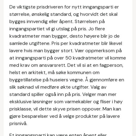
De viktigste prisdriveren for nytt inngangsparti er
størrelse, ønskelig standard, og hvorvidt det skal
bygges innvendig eller åpent. Størrelsen på
inngangspartiet vil gi utslag på pris. Jo flere
kvadratmeter man bygger, desto høyere blir jo de
samlede utgiftene. Pris per kvadratmeter blir likevel
lavere hvis man bygger stort. Vær oppmerksom på
at inngangsparti på over 50 kvadratmeter vil komme
med krav om ansvarsrett. Det vil si at en fagperson,
helst en arkitekt, må søke kommunen om
byggetillatelse på huseiers vegne. Å gjennomføre en
slik søknad vil medføre økte utgifter. Valg av
standard spiller også inn på pris. Velger man mer
eksklusive løsninger som varmekabler og fliser i høy
prisklasse, vil dette skyve prisen oppover. Man kan
gjøre besparelser ved å velge produkter på lavere
prisnivå.
Et inngangsparti kan være enten åpent eller