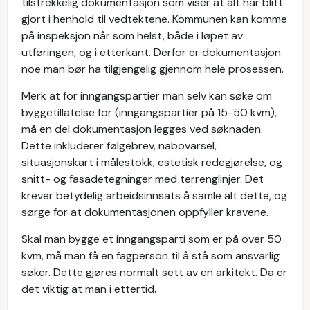
tilstrekkelig dokumentasjon som viser at alt har blitt
gjort i henhold til vedtektene. Kommunen kan komme
på inspeksjon når som helst, både i løpet av
utføringen, og i etterkant. Derfor er dokumentasjon
noe man bør ha tilgjengelig gjennom hele prosessen.
Merk at for inngangspartier man selv kan søke om
byggetillatelse for (inngangspartier på 15-50 kvm),
må en del dokumentasjon legges ved søknaden.
Dette inkluderer følgebrev, nabovarsel,
situasjonskart i målestokk, estetisk redegjørelse, og
snitt- og fasadetegninger med terrenglinjer. Det
krever betydelig arbeidsinnsats å samle alt dette, og
sørge for at dokumentasjonen oppfyller kravene.
Skal man bygge et inngangsparti som er på over 50
kvm, må man få en fagperson til å stå som ansvarlig
søker. Dette gjøres normalt sett av en arkitekt. Da er
det viktig at man i ettertid.