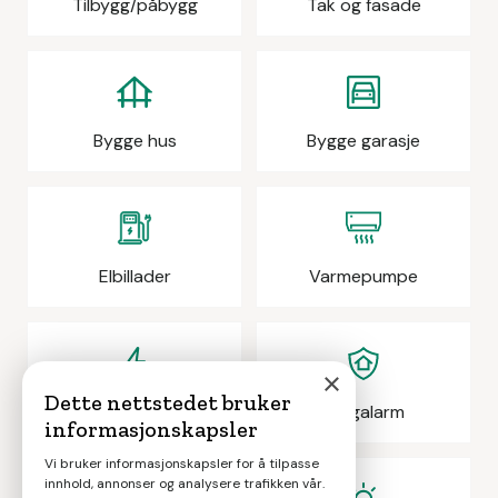
Tilbygg/påbygg
Tak og fasade
Bygge hus
Bygge garasje
Elbillader
Varmepumpe
×
Dette nettstedet bruker
Elektrikeroppdrag
Boligalarm
informasjonskapsler
Vi bruker informasjonskapsler for å tilpasse
innhold, annonser og analysere trafikken vår.