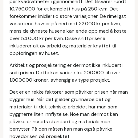
per kvadratmeter i gjennomsnitt. Det tilsvarer rundt
10.750.000 for et komplett hus på 250 kvm. Det
forekommer imidlertid store variasjoner. De rimeligst
variantene havner på ned mot 32.000 kr per kvm,
mens de dyreste husene kan ende opp med å koste
over 54.000 kr per kvm. Disse snittprisene
inkluderer alt av arbeid og materialer knyttet til
oppføringen av huset.
Arkitekt og prosjektering er derimot ikke inkludert i
snittprisen. Dette kan variere fra 200.000 til over
1.000.000 kroner, avhengig av type prosjekt.
Det er en rekke faktorer som påvirker prisen når man
bygger hus. Når det gjelder grunnarbeidet og
materialer til det tekniske arbeidet har man som
byggherre liten innflytelse. Noe man derimot kan
påvirke er husets standard og materiale man
benytter. På den måten kan man også påvirke
hovedprisen på prosjektet.