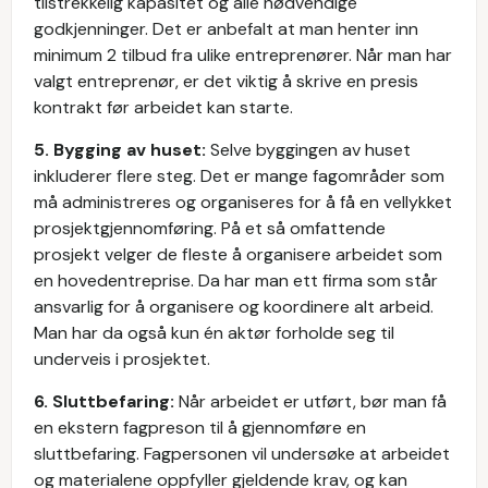
tilstrekkelig kapasitet og alle nødvendige
godkjenninger. Det er anbefalt at man henter inn
minimum 2 tilbud fra ulike entreprenører. Når man har
valgt entreprenør, er det viktig å skrive en presis
kontrakt før arbeidet kan starte.
5. Bygging av huset:
Selve byggingen av huset
inkluderer flere steg. Det er mange fagområder som
må administreres og organiseres for å få en vellykket
prosjektgjennomføring. På et så omfattende
prosjekt velger de fleste å organisere arbeidet som
en hovedentreprise. Da har man ett firma som står
ansvarlig for å organisere og koordinere alt arbeid.
Man har da også kun én aktør forholde seg til
underveis i prosjektet.
6. Sluttbefaring:
Når arbeidet er utført, bør man få
en ekstern fagpreson til å gjennomføre en
sluttbefaring. Fagpersonen vil undersøke at arbeidet
og materialene oppfyller gjeldende krav, og kan