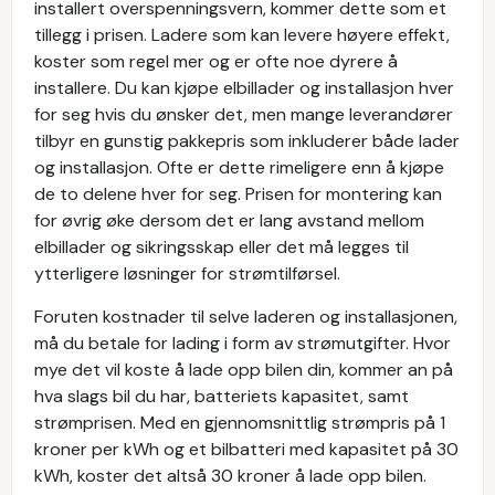
installert overspenningsvern, kommer dette som et
tillegg i prisen. Ladere som kan levere høyere effekt,
koster som regel mer og er ofte noe dyrere å
installere. Du kan kjøpe elbillader og installasjon hver
for seg hvis du ønsker det, men mange leverandører
tilbyr en gunstig pakkepris som inkluderer både lader
og installasjon. Ofte er dette rimeligere enn å kjøpe
de to delene hver for seg. Prisen for montering kan
for øvrig øke dersom det er lang avstand mellom
elbillader og sikringsskap eller det må legges til
ytterligere løsninger for strømtilførsel.
Foruten kostnader til selve laderen og installasjonen,
må du betale for lading i form av strømutgifter. Hvor
mye det vil koste å lade opp bilen din, kommer an på
hva slags bil du har, batteriets kapasitet, samt
strømprisen. Med en gjennomsnittlig strømpris på 1
kroner per kWh og et bilbatteri med kapasitet på 30
kWh, koster det altså 30 kroner å lade opp bilen.