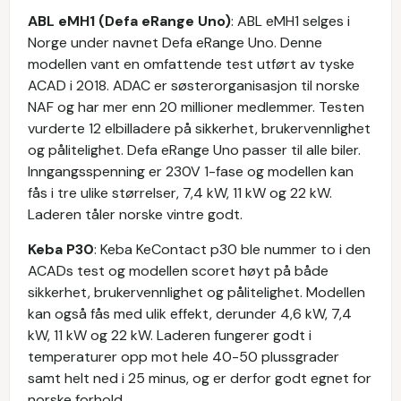
ABL eMH1 (Defa eRange Uno)
: ABL eMH1 selges i
Norge under navnet Defa eRange Uno. Denne
modellen vant en omfattende test utført av tyske
ACAD i 2018. ADAC er søsterorganisasjon til norske
NAF og har mer enn 20 millioner medlemmer. Testen
vurderte 12 elbilladere på sikkerhet, brukervennlighet
og pålitelighet. Defa eRange Uno passer til alle biler.
Inngangsspenning er 230V 1-fase og modellen kan
fås i tre ulike størrelser, 7,4 kW, 11 kW og 22 kW.
Laderen tåler norske vintre godt.
Keba P30
: Keba KeContact p30 ble nummer to i den
ACADs test og modellen scoret høyt på både
sikkerhet, brukervennlighet og pålitelighet. Modellen
kan også fås med ulik effekt, derunder 4,6 kW, 7,4
kW, 11 kW og 22 kW. Laderen fungerer godt i
temperaturer opp mot hele 40-50 plussgrader
samt helt ned i 25 minus, og er derfor godt egnet for
norske forhold.