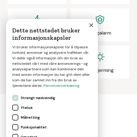
×
Dette nettstedet bruker
Elektrikeroppdrag
Boligalarm
informasjonskapsler
Vi bruker informasjonskapsler for å tilpasse
innhold, annonser og analysere trafikken vår.
Vi deler også informasjon om din bruk av
nettstedet vårt med våre annonserings- og
analysepartnere som kan kombinere den
Eiendomsmegling
Solskjerming
med annen informasjon du har gitt dem eller
som de har samlet inn fra din bruk av
tjenestene deres.
Personvernerklæring
Strengt nødvendig
Ytelse
bolig
smart
Målretting
Gjør smarte boligvalg
Funksjonalitet