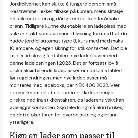
Jordfeilvernet kan slutte å fungere dersom små
likestrømmer lekker tilbake på kursen, mens slitasje
på stikkontakten og dårlig kontakt kan forårsake
brann. Tidligere kunne du etablere en ladeplass med
stikkonktakt som permanent løsning forutsatt at du
hadde jordfeilautomat type B, kurs med med maks
10 ampere, og egen sikring for stikkontakten. Det ble
imidlertid ulovlig å etablere nye ladeplasser med
denne ladeløsningen i 2023. Det er fortsatt lov å
bruke eksisterende ladeplasser om de ble etablert
før regelendringen, men nye ladeplasser må
monteres med ladeboks, per NEK 400:2022. Vær
oppmerksom på at elbilladeren ikke kan henge
direkte ned fra stikkontakten, da laderens vekt kan
ødelegge kontakten. Skjøteledning må aldri brukes,
da dette øker faren for overbelastning og brann
ytterligere.
Kjøp en lader som passer til