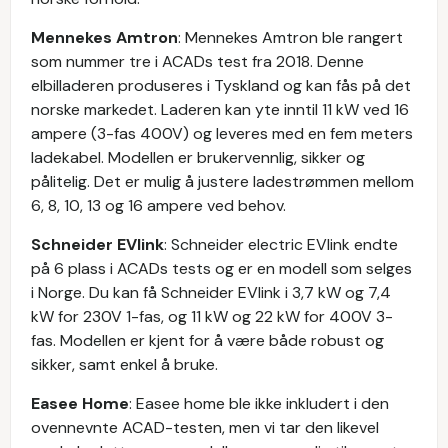
Mennekes Amtron
: Mennekes Amtron ble rangert
som nummer tre i ACADs test fra 2018. Denne
elbilladeren produseres i Tyskland og kan fås på det
norske markedet. Laderen kan yte inntil 11 kW ved 16
ampere (3-fas 400V) og leveres med en fem meters
ladekabel. Modellen er brukervennlig, sikker og
pålitelig. Det er mulig å justere ladestrømmen mellom
6, 8, 10, 13 og 16 ampere ved behov.
Schneider EVlink
: Schneider electric EVlink endte
på 6 plass i ACADs tests og er en modell som selges
i Norge. Du kan få Schneider EVlink i 3,7 kW og 7,4
kW for 230V 1-fas, og 11 kW og 22 kW for 400V 3-
fas. Modellen er kjent for å være både robust og
sikker, samt enkel å bruke.
Easee Home
: Easee home ble ikke inkludert i den
ovennevnte ACAD-testen, men vi tar den likevel