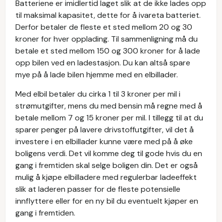
Batteriene er imidlertid laget slik at de ikke lades opp
til maksimal kapasitet, dette for å ivareta batteriet.
Derfor betaler de fleste et sted mellom 20 og 30
kroner for hver opplading. Til sammenligning må du
betale et sted mellom 150 og 300 kroner for å lade
opp bilen ved en ladestasjon. Du kan altså spare
mye på å lade bilen hjemme med en elbillader.
Med elbil betaler du cirka 1 til 3 kroner per mil i
strømutgifter, mens du med bensin må regne med å
betale mellom 7 og 15 kroner per mil. I tillegg til at du
sparer penger på lavere drivstoffutgifter, vil det å
investere i en elbillader kunne være med på å øke
boligens verdi. Det vil komme deg til gode hvis du en
gang i fremtiden skal selge boligen din. Det er også
mulig å kjøpe elbilladere med regulerbar ladeeffekt
slik at laderen passer for de fleste potensielle
innflyttere eller for en ny bil du eventuelt kjøper en
gang i fremtiden.