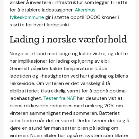
ønsker å investere i infrastruktur som legger til rette
for å etablere ladestasjoner.
Akershus
fylkeskommune
gir i støtte opptil 10.000 kroner i
støtte for hvert ladepunkt.
Lading i norske værforhold
Norge er et land med lange og kalde vintre, og dette
har implikasjoner for lading og kjøring av elbil.
Generelt påvirker kalde temperaturer både
ladetiden og -hastigheten ved hurtiglading og bilens
rekkevidde. Om vinteren er det vanskelig å få
elbilbatteriet tilstrekkelig varmt for å oppnå optimal
ladehastighet.
Tester fra NAF
har dessuten vist at
bilens rekkevidde reduseres med omkring 20% om
vinteren sammenlignet med sommeren. Batteriet
lader bedre når det er varmt. Derfor lønner det seg å
kjøre en stund før man setter bilen på lading om
vinteren. Noen elbiler har også et system som tillater