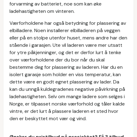
forvarming av batteriet, noe som kan øke
ladehastigheten om vinteren.
Værforholdene har også betydning for plassering av
elbilladere. Noen installerer elbilladeren på veggen
eller på en stolpe utenfor huset, mens andre har den
stående i garasjen. Ute vil laderen være mer utsatt
for ytre påkjenninger, og det er derfor lurt å tenke
over værforholdene der du bor når du skal
bestemme deg for plassering av laderen. Har du en
isolert garasje som holder en viss temperatur, kan
dette være en godt egnet plassering av lader. Da
kan du unngå kuldegradenes negative påvirkning på
ladehastigheten. Selv om mange ladere som selges i
Norge, er tilpasset norske værforhold og tåler kalde
vintre, er det lurt å plassere laderen et sted hvor
den er beskyttet mot vær og vind.
Ønsker du pristilbud på prosjektet? Få 3 tilbud