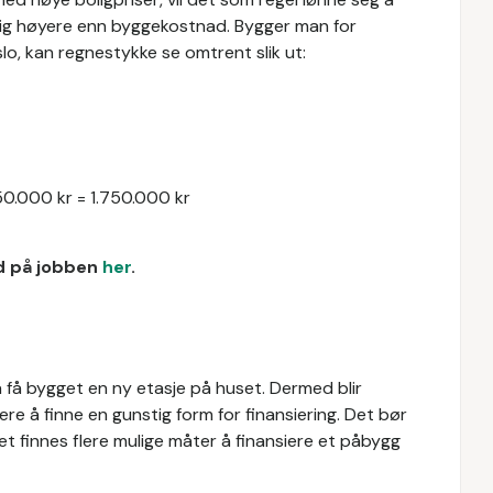
lig høyere enn byggekostnad. Bygger man for
, kan regnestykke se omtrent slik ut:
50.000 kr = 1.750.000 kr
ud på jobben
her
.
å få bygget en ny etasje på huset. Dermed blir
re å finne en gunstig form for finansiering. Det bør
Det finnes flere mulige måter å finansiere et påbygg