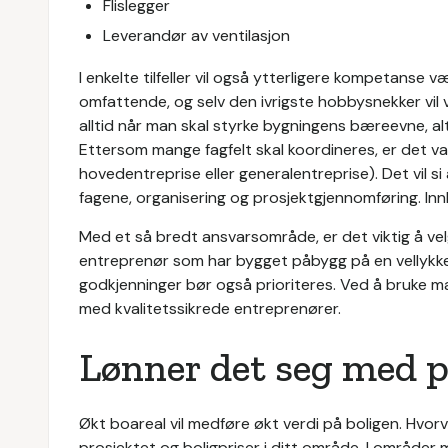
Flislegger
Leverandør av ventilasjon
I enkelte tilfeller vil også ytterligere kompetanse 
omfattende, og selv den ivrigste hobbysnekker vil v
alltid når man skal styrke bygningens bæreevne, alt 
Ettersom mange fagfelt skal koordineres, er det vanl
hovedentreprise eller generalentreprise). Det vil si
fagene, organisering og prosjektgjennomføring. Inn
Med et så bredt ansvarsområde, er det viktig å velg
entreprenør som har bygget påbygg på en vellykket
godkjenninger bør også prioriteres. Ved å bruke 
med kvalitetssikrede entreprenører.
Lønner det seg med 
Økt boareal vil medføre økt verdi på boligen. Hvorvi
prosjektet og boligpriser i ditt område. I områder 