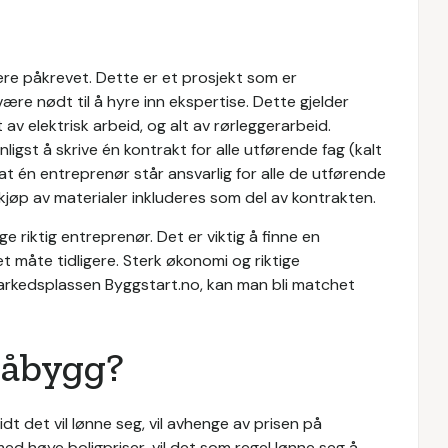
være påkrevet. Dette er et prosjekt som er
ære nødt til å hyre inn ekspertise. Dette gjelder
av elektrisk arbeid, og alt av rørleggerarbeid.
igst å skrive én kontrakt for alle utførende fag (kalt
 at én entreprenør står ansvarlig for alle de utførende
kjøp av materialer inkluderes som del av kontrakten.
e riktig entreprenør. Det er viktig å finne en
 måte tidligere. Sterk økonomi og riktige
markedsplassen Byggstart.no, kan man bli matchet
påbygg?
dt det vil lønne seg, vil avhenge av prisen på
med høye boligpriser, vil det som regel lønne seg å