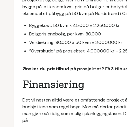
bygge på, ettersom kvm-pris på boliger er betyde
eksempel et påbygg på 50 kvm på Nordstrand i Oslo
Byggekost: 50 kvm x 45.000 = 2.250.000 kr
Boligpris enebolig, per kvm: 80.000
Verdiøkning: 80.000 x 50 kvm = 3.000.000 kr
“Overskudd” på prosjektet: 4.000.000 kr - 2.2
Ønsker du pristilbud på prosjektet? Få 3 tilb
Finansiering
Det vil nesten alltid være et omfattende prosjekt 
budsjettene som regel høye. Man må derfor priorite
man gjøre så tidlig som mulig i planleggingsfasen. 
på: