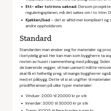
Ett- eller totrinns søknad:
Dersom prosjektet 
reguleringsplanen, må det søkes om i to trinn.
Kjøkken/bad
– det er alltid mer komplisert og
andre oppholdsrom.
Standard
Standarden man ønsker seg for materialer og produk
i betydelig grad. Her kan man som byggherre ta av
resten av huset i sammenheng med påbygg. Siden
de bærende vegger, vil man uansett måtte renover
skal få et helhetlig preg, vil mange byggherrer også
med et påbygg. Dette vil si at utgifter til material
prisdifferansen på ulike typer materialer:
Vinduer: 2.000 til 20.000 kr pr stk
Innerdør: 3.000 til 30.000 kr pr stk
Trapp: 10.000 til flere hundre tusen kr