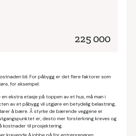
225 000
kostnaden bli. For påbygg er det flere faktorer som
føre, for eksempel:
e en ekstra etasje på toppen av et hus, må man i
kten av et påbygg vil utgjøre en betydelig belastning,
klarer å bære. Å styrke de bærende veggene er
utgangspunktet er, desto mer forsterkning kreves og
 kostnader til prosjektering.
mer krevende å jobbe på for entreprenøren.