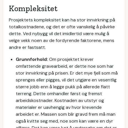
Kompleksitet
Prosjektets kompleksitet kan ha stor innvirkning på
totalkostnadene, og det er ofte vanskelig å påvirke
dette. Ved nybygg vil det imidlertid være mulig å
velge vekk noen av de fordyrende faktorene, mens
andre er fastsatt.
Grunnforhold:
Om prosjektet krever
omfattende gravearbeid, er dette noe som har
stor innvirkning på prisen. Er det mye fjell som må
sprenges eller pigges, vil det utgjøre en vesentlig
større jobb enn å legge pukk på allerede flatt
terreng. Dette omhandler først og fremst
arbeidskostnader. Kostnaden av utstyr og
materialer er uavhengig av hvor krevende
arbeidet er. Massen som blir gravd frem må man
også kvitte seg med, noe som kan være en dyr
affære. Det kan være lurt å undersøke om det er