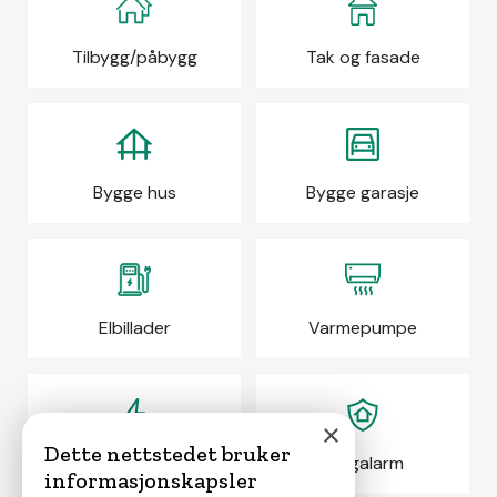
Tilbygg/påbygg
Tak og fasade
Bygge hus
Bygge garasje
Elbillader
Varmepumpe
×
Dette nettstedet bruker
Elektrikeroppdrag
Boligalarm
informasjonskapsler