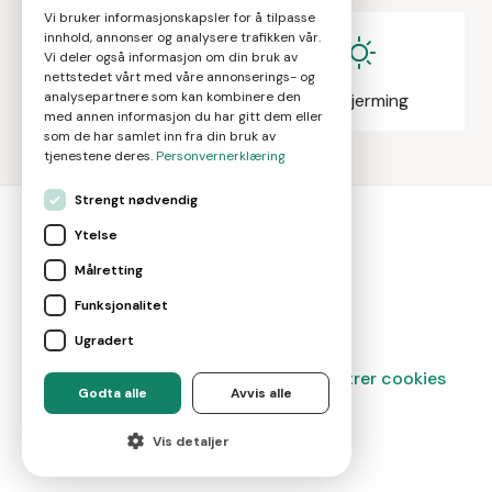
Vi bruker informasjonskapsler for å tilpasse
innhold, annonser og analysere trafikken vår.
Vi deler også informasjon om din bruk av
nettstedet vårt med våre annonserings- og
analysepartnere som kan kombinere den
Eiendomsmegling
Solskjerming
med annen informasjon du har gitt dem eller
som de har samlet inn fra din bruk av
tjenestene deres.
Personvernerklæring
Strengt nødvendig
Ytelse
bolig
smart
Målretting
Gjør smarte boligvalg
Funksjonalitet
Ugradert
Magasin
Om oss
Kontakt
Administrer cookies
Godta alle
Avvis alle
©
2026
Marketplace AS
Vis detaljer