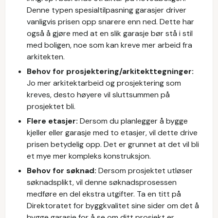
Denne typen spesialtilpasning garasjer driver
vanligvis prisen opp snarere enn ned. Dette har
også å gjøre med at en slik garasje bør stå i stil
med boligen, noe som kan kreve mer arbeid fra
arkitekten.
Behov for prosjektering/arkitekttegninger:
Jo mer arkitektarbeid og prosjektering som
kreves, desto høyere vil sluttsummen på
prosjektet bli.
Flere etasjer:
Dersom du planlegger å bygge
kjeller eller garasje med to etasjer, vil dette drive
prisen betydelig opp. Det er grunnet at det vil bli
et mye mer kompleks konstruksjon.
Behov for søknad:
Dersom prosjektet utløser
søknadsplikt, vil denne søknadsprosessen
medføre en del ekstra utgifter. Ta en titt på
Direktoratet for byggkvalitet sine sider om det å
bygge garasje for å se om ditt prosjekt er