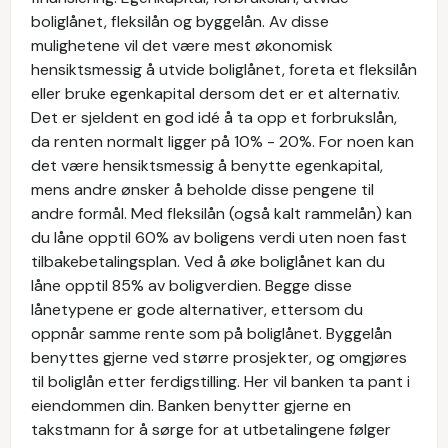
boliglånet, fleksilån og byggelån. Av disse
mulighetene vil det være mest økonomisk
hensiktsmessig å utvide boliglånet, foreta et fleksilån
eller bruke egenkapital dersom det er et alternativ.
Det er sjeldent en god idé å ta opp et forbrukslån,
da renten normalt ligger på 10% - 20%. For noen kan
det være hensiktsmessig å benytte egenkapital,
mens andre ønsker å beholde disse pengene til
andre formål. Med fleksilån (også kalt rammelån) kan
du låne opptil 60% av boligens verdi uten noen fast
tilbakebetalingsplan. Ved å øke boliglånet kan du
låne opptil 85% av boligverdien. Begge disse
lånetypene er gode alternativer, ettersom du
oppnår samme rente som på boliglånet. Byggelån
benyttes gjerne ved større prosjekter, og omgjøres
til boliglån etter ferdigstilling. Her vil banken ta pant i
eiendommen din. Banken benytter gjerne en
takstmann for å sørge for at utbetalingene følger