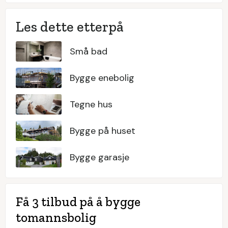
Les dette etterpå
Små bad
Bygge enebolig
Tegne hus
Bygge på huset
Bygge garasje
Få 3 tilbud på å bygge
tomannsbolig