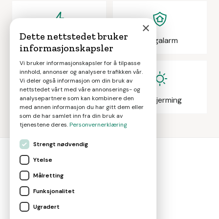
×
Dette nettstedet bruker
Elektrikeroppdrag
Boligalarm
informasjonskapsler
Vi bruker informasjonskapsler for å tilpasse
innhold, annonser og analysere trafikken vår.
Vi deler også informasjon om din bruk av
nettstedet vårt med våre annonserings- og
analysepartnere som kan kombinere den
Eiendomsmegling
Solskjerming
med annen informasjon du har gitt dem eller
som de har samlet inn fra din bruk av
tjenestene deres.
Personvernerklæring
Strengt nødvendig
Ytelse
bolig
smart
Målretting
Gjør smarte boligvalg
Funksjonalitet
Ugradert