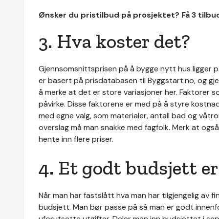
Ønsker du pristilbud på prosjektet? Få 3 tilb
3. Hva koster det?
Gjennsomsnittsprisen på å bygge nytt hus ligger 
er basert på prisdatabasen til Byggstart.no, og gje
å merke at det er store variasjoner her. Faktorer so
påvirke. Disse faktorene er med på å styre kostna
med egne valg, som materialer, antall bad og våtro
overslag må man snakke med fagfolk. Merk at også
hente inn flere priser.
4. Et godt budsjett e
Når man har fastslått hva man har tilgjengelig av fi
budsjett. Man bør passe på så man er godt innenfo
uforutsette utgifter. Deler man inn budsjettet i sep