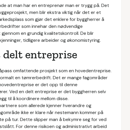
nde at man har en entreprenør man er trygg på. Det
yggeprosjekt, men blir ekstra viktig når det er et
arkedsplass som gjør det enklere for byggherrer å
rbedrifter som innehar den nødvendige
gjennom en grundig kvalitetskontroll. De blir
jenninger, tidligere arbeider og økonomistyring.
 delt entreprise
t såpass omfattende prosjekt som en hovedentreprise.
 normalt en tømrerbedrift. Det er mange fagområder
hovedentreprise er det opp til denne
er. Ved en delt entreprise er det byggherren selv
egg til å koordinere mellom disse.
artnere som allerede kjenner hverandre og
 fagområde ikke er klare når nestemann kommer på
te på tur. Dette slipper man å bekymre seg for ved
tslått. For denne risikoen og administrativt arbeid