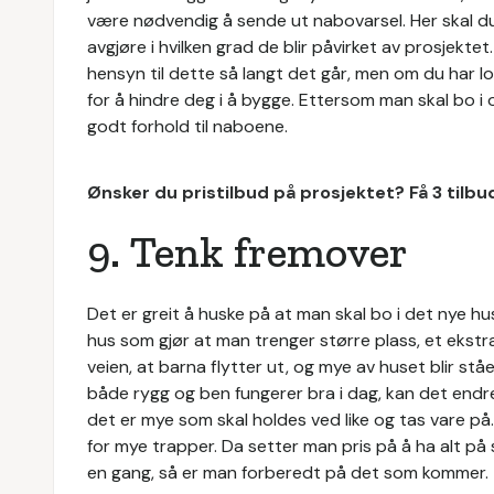
være nødvendig å sende ut nabovarsel. Her skal du
avgjøre i hvilken grad de blir påvirket av prosjek
hensyn til dette så langt det går, men om du har lov
for å hindre deg i å bygge. Ettersom man skal bo i 
godt forhold til naboene.
Ønsker du pristilbud på prosjektet? Få 3 tilb
9. Tenk fremover
Det er greit å huske på at man skal bo i det nye h
hus som gjør at man trenger større plass, et ekstr
veien, at barna flytter ut, og mye av huset blir stå
både rygg og ben fungerer bra i dag, kan det endre
det er mye som skal holdes ved like og tas vare på. 
for mye trapper. Da setter man pris på å ha alt på 
en gang, så er man forberedt på det som kommer.