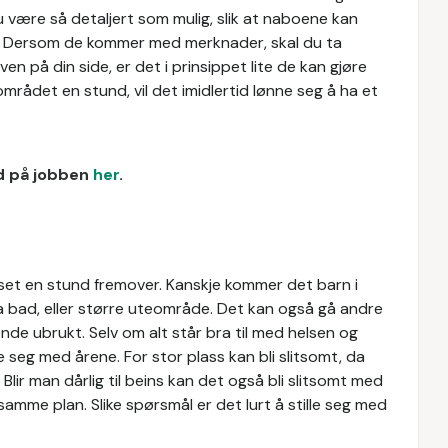
 være så detaljert som mulig, slik at naboene kan
tet. Dersom de kommer med merknader, skal du ta
en på din side, er det i prinsippet lite de kan gjøre
området en stund, vil det imidlertid lønne seg å ha et
ud på jobben
her
.
uset en stund fremover. Kanskje kommer det barn i
a bad, eller større uteområde. Det kan også gå andre
ende ubrukt. Selv om alt står bra til med helsen og
 seg med årene. For stor plass kan bli slitsomt, da
Blir man dårlig til beins kan det også bli slitsomt med
samme plan. Slike spørsmål er det lurt å stille seg med