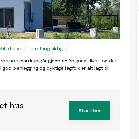
illatelse
Tenk langsiktig
erne noe man kun går gjennom én gang i livet, og det
god planlegging og dyktige fagfolk er alt lagt til
net hus
Start her