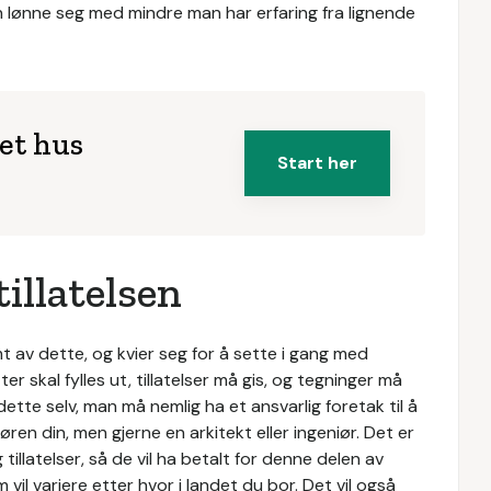
n lønne seg med mindre man har erfaring fra lignende
net hus
Start her
illatelsen
mt av dette, og kvier seg for å sette i gang med
kal fylles ut, tillatelser må gis, og tegninger må
ette selv, man må nemlig ha et ansvarlig foretak til å
ren din, men gjerne en arkitekt eller ingeniør. Det er
tillatelser, så de vil ha betalt for denne delen av
il variere etter hvor i landet du bor. Det vil også