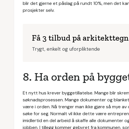
blir det gjerne et påslag på rundt 10%, men det ka
prosjekter selv.
Få 3 tilbud på arkitektteg
Trygt, enkelt og uforpliktende
8. Ha orden på bygget
Et nytt hus krever byggetillatelse. Mange blir skre
søknadsprosessen. Mange dokumenter og blanketter s
være i orden. Nå trenger man ikke gjøre så mye av d
søke for seg. Normalt vil ikke dette være entreprenø
imidlertid en del arbeid å skaffe alle dokumenter og 
jobben. I tillegg kommer gebyret fra kommunen, som v