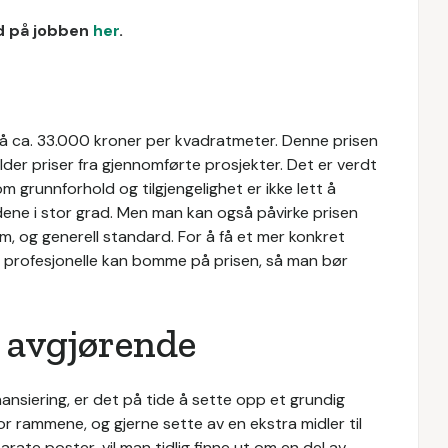
ud på jobben
her
.
på ca. 33.000 kroner per kvadratmeter. Denne prisen
lder priser fra gjennomførte prosjekter. Det er verdt
m grunnforhold og tilgjengelighet er ikke lett å
dene i stor grad. Men man kan også påvirke prisen
m, og generell standard. For å få et mer konkret
 profesjonelle kan bomme på prisen, så man bør
r avgjørende
nansiering, er det på tide å sette opp et grundig
r rammene, og gjerne sette av en ekstra midler til
arate poster, vil man tidlig finne ut om en del av