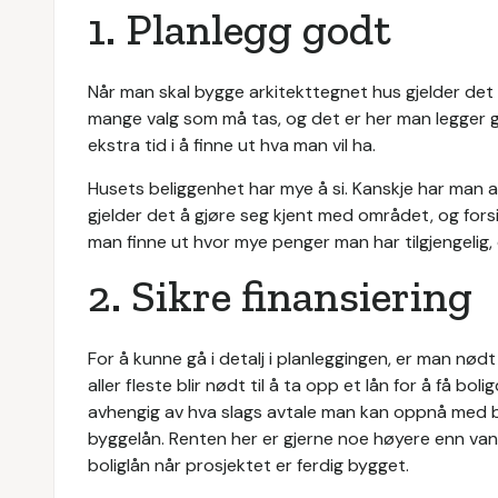
1. Planlegg godt
Når man skal bygge arkitekttegnet hus gjelder det 
mange valg som må tas, og det er her man legger g
ekstra tid i å finne ut hva man vil ha.
Husets beliggenhet har mye å si. Kanskje har man 
gjelder det å gjøre seg kjent med området, og forsi
man finne ut hvor mye penger man har tilgjengelig,
2. Sikre finansiering
For å kunne gå i detalj i planleggingen, er man nødt
aller fleste blir nødt til å ta opp et lån for å få b
avhengig av hva slags avtale man kan oppnå med ba
byggelån. Renten her er gjerne noe høyere enn vanli
boliglån når prosjektet er ferdig bygget.