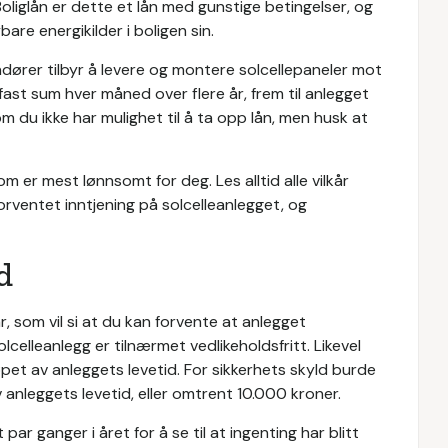
iglån er dette et lån med gunstige betingelser, og
are energikilder i boligen sin.
ndører tilbyr å levere og montere solcellepaneler mot
 fast sum hver måned over flere år, frem til anlegget
 du ikke har mulighet til å ta opp lån, men husk at
om er mest lønnsomt for deg. Les alltid alle vilkår
orventet inntjening på solcelleanlegget, og
d
, som vil si at du kan forvente at anlegget
celleanlegg er tilnærmet vedlikeholdsfritt. Likevel
pet av anleggets levetid. For sikkerhets skyld burde
 anleggets levetid, eller omtrent 10.000 kroner.
ar ganger i året for å se til at ingenting har blitt