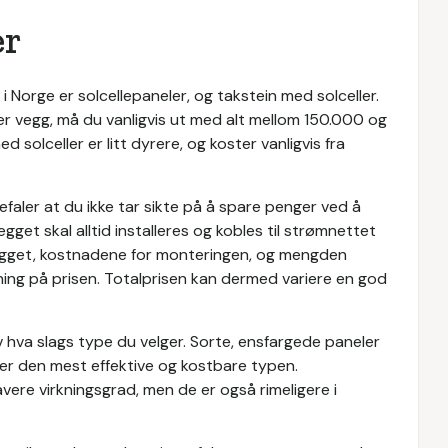
er
i Norge er solcellepaneler, og takstein med solceller.
ler vegg, må du vanligvis ut med alt mellom 150.000 og
solceller er litt dyrere, og koster vanligvis fra
befaler at du ikke tar sikte på å spare penger ved å
get skal alltid installeres og kobles til strømnettet
nlegget, kostnadene for monteringen, og mengden
rkning på prisen. Totalprisen kan dermed variere en god
v hva slags type du velger. Sorte, ensfargede paneler
 er den mest effektive og kostbare typen.
avere virkningsgrad, men de er også rimeligere i