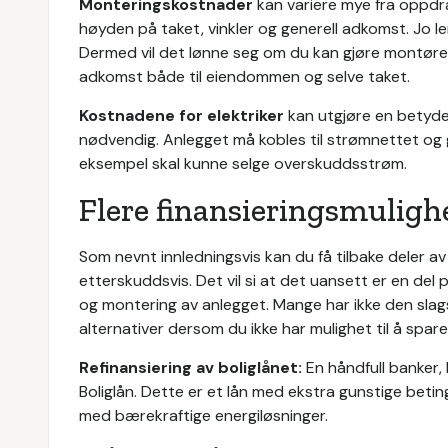
Monteringskostnader
kan variere mye fra oppdr
høyden på taket, vinkler og generell adkomst. Jo le
Dermed vil det lønne seg om du kan gjøre montøren
adkomst både til eiendommen og selve taket.
Kostnadene for elektriker
kan utgjøre en betydel
nødvendig. Anlegget må kobles til strømnettet og g
eksempel skal kunne selge overskuddsstrøm.
Flere finansieringsmuligh
Som nevnt innledningsvis kan du få tilbake deler a
etterskuddsvis. Det vil si at det uansett er en del
og montering av anlegget. Mange har ikke den slags
alternativer dersom du ikke har mulighet til å spa
Refinansiering av boliglånet:
En håndfull banker,
Boliglån. Dette er et lån med ekstra gunstige beti
med bærekraftige energiløsninger.