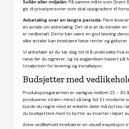
Sollån eller miljølån:
På samme måte som Grønt Bol
gis til privatpersoner som skal oppgradere til fornyb
Avbetaling over en lengre periode:
Flere levera
en avtale om avbetaling. Det vil si at du betaler en
er nedbetalt. Dette kan være en god løsning dersom
slike avtaler kan innebære høye renter og gebyrer.
Vi anbefaler at du tar deg tid til å undersøke hva s
nøye før du signerer, og ta avgjørelsen basert på f
totalprisen for levering og installasjon.
Budsjetter med vedlikehol
Produksjonsgarantien er vanligvis mellom 25 - 30 år
produserer strøm i minst så lang tid. Et moderne sol
burde du regne med at enkelte deler må byttes i lø
du budsjettere med to bytter av inverter i løpet av
Anne vedlikehold innebærer en visuell inspeksjon et p