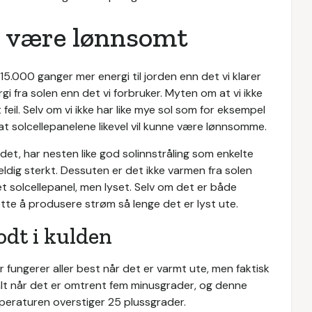
n være lønnsomt
15.000 ganger mer energi til jorden enn det vi klarer
rgi fra solen enn det vi forbruker. Myten om at vi ikke
t feil. Selv om vi ikke har like mye sol som for eksempel
 at solcellepanelene likevel vil kunne være lønnsomme.
det, har nesten like god solinnstråling som enkelte
veldig sterkt. Dessuten er det ikke varmen fra solen
et solcellepanel, men lyset. Selv om det er både
sette å produsere strøm så lenge det er lyst ute.
odt i kulden
r fungerer aller best når det er varmt ute, men faktisk
alt når det er omtrent fem minusgrader, og denne
peraturen overstiger 25 plussgrader.