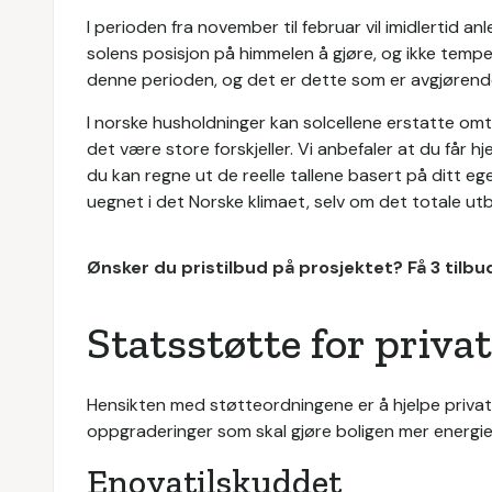
I perioden fra november til februar vil imidlertid
solens posisjon på himmelen å gjøre, og ikke tempe
denne perioden, og det er dette som er avgjøren
I norske husholdninger kan solcellene erstatte om
det være store forskjeller. Vi anbefaler at du får hj
du kan regne ut de reelle tallene basert på ditt eget
uegnet i det Norske klimaet, selv om det totale utby
Ønsker du pristilbud på prosjektet? Få 3 tilb
Statsstøtte for priv
Hensikten med støtteordningene er å hjelpe priva
oppgraderinger som skal gjøre boligen mer energief
Enovatilskuddet