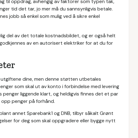
ag til oppdrag, avhengig av faktorer som typen tak,
nger tid det tar, jo mer må du sannsynligvis betale.
es jobb så enkel som mulig ved å sikre enkel
ig del av det totale kostnadsbildet, og er også helt
odkjennes av en autorisert elektriker for at du for
eter
v utgiftene dine, men denne støtten utbetales
 penger som skal ut av konto i forbindelse med levering
 penger liggende klart, og heldigvis finnes det et par
re opp penger på forhånd.
 blant annet Sparebank1 og DNB, tilbyr såkalt Grønt
ngelser for deg som skal oppgradere eller bygge nytt