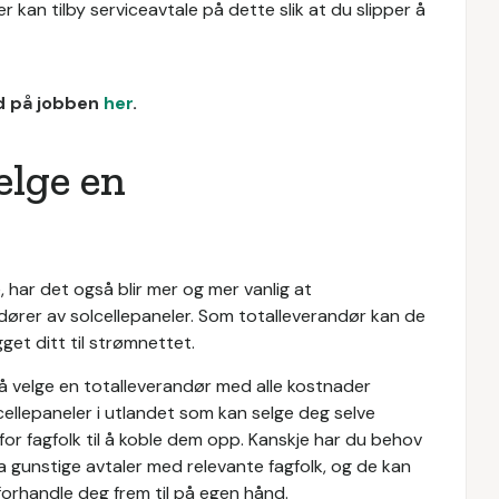
 kan tilby serviceavtale på dette slik at du slipper å
ud på jobben
her
.
elge en
, har det også blir mer og mer vanlig at
ører av solcellepaneler. Som totalleverandør kan de
get ditt til strømnettet.
 å velge en totalleverandør med alle kostnader
cellepaneler i utlandet som kan selge deg selve
v for fagfolk til å koble dem opp. Kanskje har du behov
e ha gunstige avtaler med relevante fagfolk, og de kan
forhandle deg frem til på egen hånd.