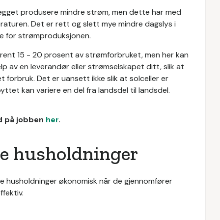
 anlegget produsere mindre strøm, men dette har med
raturen. Det er rett og slett mye mindre dagslys i
de for strømproduksjonen.
trent 15 - 20 prosent av strømforbruket, men her kan
elp av en leverandør eller strømselskapet ditt, slik at
 forbruk. Det er uansett ikke slik at solceller er
ttet kan variere en del fra landsdel til landsdel.
ud på jobben
her
.
ate husholdninger
te husholdninger økonomisk når de gjennomfører
fektiv.