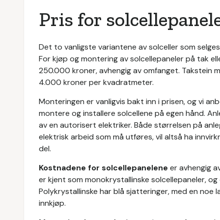
Pris for solcellepanel
Det to vanligste variantene av solceller som selges 
For kjøp og montering av solcellepaneler på tak el
250.000 kroner, avhengig av omfanget. Takstein med 
4.000 kroner per kvadratmeter.
Monteringen er vanligvis bakt inn i prisen, og vi an
montere og installere solcellene på egen hånd. Anleg
av en autorisert elektriker. Både størrelsen på a
elektrisk arbeid som må utføres, vil altså ha innvi
del.
Kostnadene for solcellepanelene
er avhengig a
er kjent som monokrystallinske solcellepaneler, og
Polykrystallinske har blå sjatteringer, med en noe l
innkjøp.