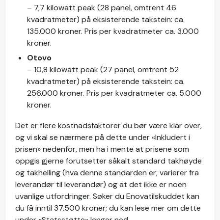
– 7,7 kilowatt peak (28 panel, omtrent 46
kvadratmeter) på eksisterende takstein: ca.
135.000 kroner. Pris per kvadratmeter ca. 3.000
kroner.
Otovo
– 10,8 kilowatt peak (27 panel, omtrent 52
kvadratmeter) på eksisterende takstein: ca.
256.000 kroner. Pris per kvadratmeter ca. 5.000
kroner.
Det er flere kostnadsfaktorer du bør være klar over,
og vi skal se nærmere på dette under «Inkludert i
prisen» nedenfor, men ha i mente at prisene som
oppgis gjerne forutsetter såkalt standard takhøyde
og takhelling (hva denne standarden er, varierer fra
leverandør til leverandør) og at det ikke er noen
uvanlige utfordringer. Søker du Enovatilskuddet kan
du få inntil 37.500 kroner; du kan lese mer om dette
under «Statsstøtte» lenger ned.