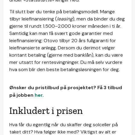
Til slutt bør du tenke på betalingsmodell. Mange
tilbyr leiefinansiering (
leasing
), men da binder du deg
gjerne til rundt 1.500–2.000 kroner måneden i ti år.
Samtidig kan man få svært gode garantier med
leiefinansiering: Otovo tilbyr 20 års fullgaranti for
leiefinansierte anlegg. Dersom du derimot velger
kontant betaling (gjerne med banklån), kan du være
mer utsatt for rentesvingninger. Du må selv vurdere
hva som blir den beste betalingsløsningen for deg.
Ønsker du pristilbud på prosjektet? Få 3 tilbud
på jobben
her
.
Inkludert i prisen
Hva får du egentlig når du skaffer deg solceller på
taket ditt? Hva følger ikke med? Viktigst av alt er