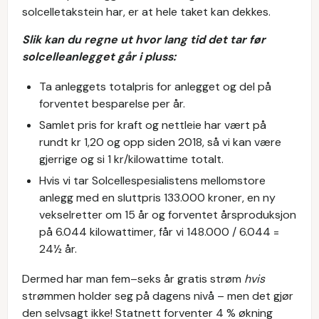
solcelletakstein har, er at hele taket kan dekkes.
Slik kan du regne ut hvor lang tid det tar før
solcelleanlegget går i pluss:
Ta anleggets totalpris for anlegget og del på
forventet besparelse per år.
Samlet pris for kraft og nettleie har vært på
rundt kr 1,20 og opp siden 2018, så vi kan være
gjerrige og si 1 kr/kilowattime totalt.
Hvis vi tar Solcellespesialistens mellomstore
anlegg med en sluttpris 133.000 kroner, en ny
vekselretter om 15 år og forventet årsproduksjon
på 6.044 kilowattimer, får vi 148.000 ∕ 6.044 =
24½ år.
Dermed har man fem–seks år gratis strøm
hvis
strømmen holder seg på dagens nivå – men det gjør
den selvsagt ikke! Statnett forventer 4 % økning