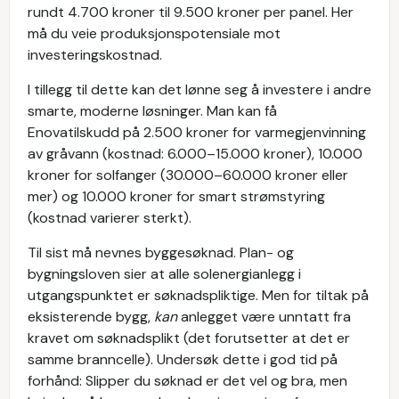
rundt 4.700 kroner til 9.500 kroner per panel. Her
må du veie produksjonspotensiale mot
investeringskostnad.
I tillegg til dette kan det lønne seg å investere i andre
smarte, moderne løsninger. Man kan få
Enovatilskudd på 2.500 kroner for varmegjenvinning
av gråvann (kostnad: 6.000–15.000 kroner), 10.000
kroner for solfanger (30.000–60.000 kroner eller
mer) og 10.000 kroner for smart strømstyring
(kostnad varierer sterkt).
Til sist må nevnes byggesøknad. Plan- og
bygningsloven sier at alle solenergianlegg i
utgangspunktet er søknadspliktige. Men for tiltak på
eksisterende bygg,
kan
anlegget være unntatt fra
kravet om søknadsplikt (det forutsetter at det er
samme branncelle). Undersøk dette i god tid på
forhånd: Slipper du søknad er det vel og bra, men