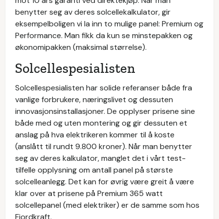
mot 10 års garanti ved direktekjøp. Når man
benytter seg av deres solcellekalkulator, gir
eksempelboligen vi la inn to mulige panel: Premium og
Performance. Man fikk da kun se minstepakken og
økonomipakken (maksimal størrelse).
Solcellespesialisten
Solcellespesialisten har solide referanser både fra
vanlige forbrukere, næringslivet og dessuten
innovasjonsinstallasjoner. De opplyser prisene sine
både med og uten montering og gir dessuten et
anslag på hva elektrikeren kommer til å koste
(anslått til rundt 9.800 kroner). Når man benytter
seg av deres kalkulator, manglet det i vårt test-
tilfelle opplysning om antall panel på største
solcelleanlegg. Det kan for øvrig være greit å være
klar over at prisene på Premium 365 watt
solcellepanel (med elektriker) er de samme som hos
Fjordkraft.