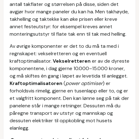
antall takflater og størrelsen på disse, siden det
avgjør hvor mange paneler du kan ha. Men takhøyde,
takhelling og taktekke kan øke prisen eller kreve
annet festeutstyr: for eksempel kreves annet
monteringsutstyr til flate tak enn til tak med helling.
Av øvrige komponenter er det to du må ta med i
regnskapet: vekselretteren og en eventuell
kraftoptimalisator.
Vekselretteren
er av de dyreste
komponentene, i dag gjerne 10.000–15.000 kroner,
og må skiftes én gang i løpet av levetida til anlegget.
Kraftoptimalisatoren
(
power optimiser
) er
forholdsvis rimelig, gjerne en tusenlapp eller to, og er
et valgfritt komponent. Den kan lønne seg på tak der
panelene står i mange retninger. Dessuten må du
påregne transport av utstyr og mannskap og
dessuten elektriker til oppkobling mot husets
elanlegg.