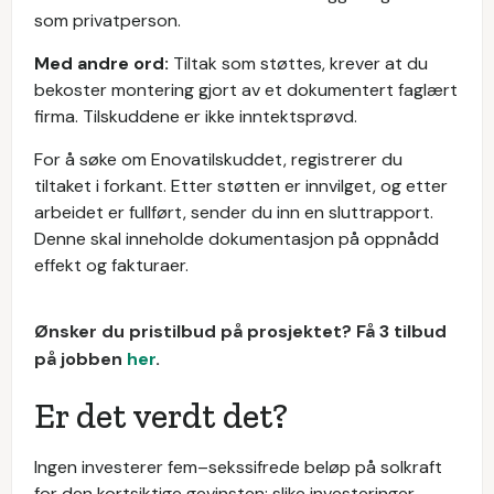
som privatperson.
Med andre ord:
Tiltak som støttes, krever at du
bekoster montering gjort av et dokumentert faglært
firma. Tilskuddene er ikke inntektsprøvd.
For å søke om Enovatilskuddet, registrerer du
tiltaket i forkant. Etter støtten er innvilget, og etter
arbeidet er fullført, sender du inn en sluttrapport.
Denne skal inneholde dokumentasjon på oppnådd
effekt og fakturaer.
Ønsker du pristilbud på prosjektet? Få 3 tilbud
på jobben
her
.
Er det verdt det?
Ingen investerer fem–sekssifrede beløp på solkraft
for den kortsiktige gevinsten; slike investeringer