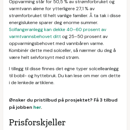
Oppvarming står for 50,5 % av strømforbruket og
varmtvann alene for ytterligere 27,1 % av
strømforbruket til helt vanlige familier. Å ta tak i disse
energislukene sparer deg enorme summer.
Solfangeranlegg kan dekke 40–60 prosent av
varmtvannsbehovet ditt
og 25–50 prosent av
oppvarmingsbehovet med vannbåren varme.
Kombinér dette med solceller, så nærmer du deg å
være helt selvforsynt med strøm.
I tillegg til disse finnes det egne typer solcelleanlegg
til bobil- og hyttebruk. Du kan lese om mer om dette
i de lenkede artiklene.
Ønsker du pristilbud på prosjektet? Få 3 tilbud
på jobben
her
.
Prisforskjeller