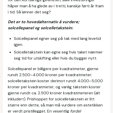
håper man å ha glede av i tretti, kanskje førti år fram
i tid. Så lønner det seg?
Det er to hovedalternativ å vurdere;
solcellepanel og solcelletakstein:
Solcellepanel egner seg på tak med lang levetid
igjen.
Solcelletakstein kan egne seg hvis taket nærmer
seg tid for utskifting eller hvis du bygger nytt.
Solcellepanel er billigere per kvadratmeter, gjerne
rundt 2.500–4.000 kroner per kvadratmeter;
solcelletakstein koster derimot rundt 4.000–5.000
kroner per kvadratmeter; og vanlig takstein koster
gjerne rundt ca. 2.500 kroner kvadratmeteren (alt
inkludert). Prishoppet for solcelletakstein er litt
større enn dette, så man må vurdere om estetikken
er verdt pristillegget. En vesentlig
fordel