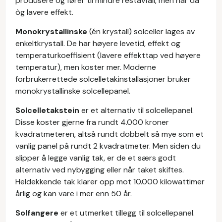
produsere og fører til mindre restavfall, men har da
òg lavere effekt.
Monokrystallinske
(én krystall) solceller lages av
enkeltkrystall. De har høyere levetid, effekt og
temperaturkoeffisient (lavere effekttap ved høyere
temperatur), men koster mer. Moderne
forbrukerrettede solcelletakinstallasjoner bruker
monokrystallinske solcellepanel.
Solcelletakstein
er et alternativ til solcellepanel.
Disse koster gjerne fra rundt 4.000 kroner
kvadratmeteren, altså rundt dobbelt så mye som et
vanlig panel på rundt 2 kvadratmeter. Men siden du
slipper å legge vanlig tak, er de et særs godt
alternativ ved nybygging eller når taket skiftes.
Heldekkende tak klarer opp mot 10.000 kilowattimer
årlig og kan vare i mer enn 50 år.
Solfangere
er et utmerket tillegg til solcellepanel.