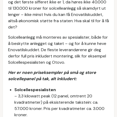
og det første sifferet ikke er 1, da høres ikke 40.000
til 130.000 kroner for solcelleanlegg så skamdyrt ut
lenger – ikke minst hvis du kan få Enovatilskuddet,
altså økonomisk støtte fra staten: Hva skal til for å få
det?
Solcelleanlegg må monteres av spesialister, både for
å beskytte anlegget og taket – og for å kunne heve
Enovatilskuddet. De fleste leverandørene gir deg
derfor full pris inkludert montering, slik for eksempel
Solcellespesialisten og Otovo.
Her er noen priseksempler på små og store
solcellepanel på tak, alt inkludert:
Solcellespesialisten
– 3,3 kilowatt peak (12 panel, omtrent 20
kvadratmeter) på eksisterende takstein: ca.
57.000 kroner. Pris per kvadratmeter ca. 3.000
kroner.