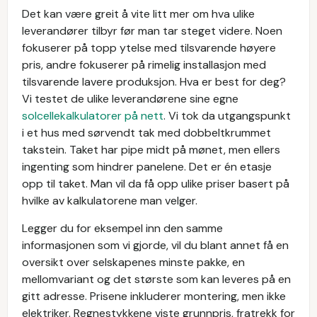
Det kan være greit å vite litt mer om hva ulike
leverandører tilbyr før man tar steget videre. Noen
fokuserer på topp ytelse med tilsvarende høyere
pris, andre fokuserer på rimelig installasjon med
tilsvarende lavere produksjon. Hva er best for deg?
Vi testet de ulike leverandørene sine egne
solcellekalkulatorer på nett
. Vi tok da utgangspunkt
i et hus med sørvendt tak med dobbeltkrummet
takstein. Taket har pipe midt på mønet, men ellers
ingenting som hindrer panelene. Det er én etasje
opp til taket. Man vil da få opp ulike priser basert på
hvilke av kalkulatorene man velger.
Legger du for eksempel inn den samme
informasjonen som vi gjorde, vil du blant annet få en
oversikt over selskapenes minste pakke, en
mellomvariant og det største som kan leveres på en
gitt adresse. Prisene inkluderer montering, men ikke
elektriker. Regnestykkene viste grunnpris, fratrekk for