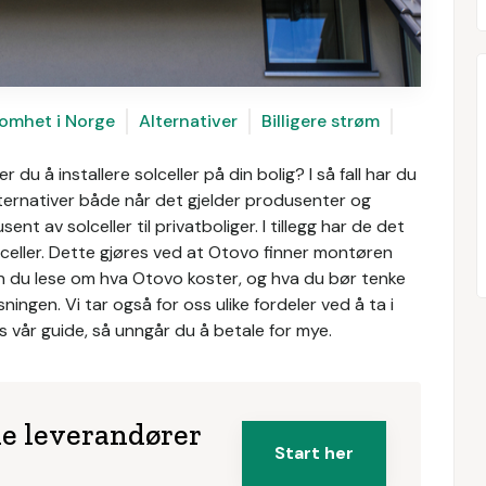
omhet i Norge
Alternativer
Billigere strøm
du å installere solceller på din bolig? I så fall har du
 alternativer både når det gjelder produsenter og
ent av solceller til privatboliger. I tillegg har de det
lceller. Dette gjøres ved at Otovo finner montøren
kan du lese om hva Otovo koster, og hva du bør tenke
ngen. Vi tar også for oss ulike fordeler ved å ta i
es vår guide, så unngår du å betale for mye.
ke leverandører
Start her