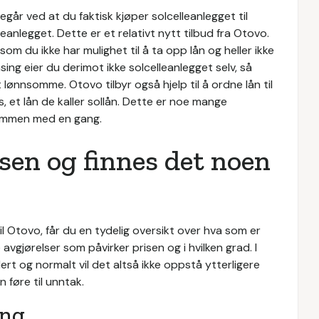
egår ved at du faktisk kjøper solcelleanlegget til
eanlegget. Dette er et relativt nytt tilbud fra Otovo.
m du ikke har mulighet til å ta opp lån og heller ikke
sing eier du derimot ikke solcelleanlegget selv, så
lønnsomme. Otovo tilbyr også hjelp til å ordne lån til
, et lån de kaller sollån. Dette er noe mange
summen med en gang.
isen og finnes det noen
il Otovo, får du en tydelig oversikt over hva som er
avgjørelser som påvirker prisen og i hvilken grad. I
ert og normalt vil det altså ikke oppstå ytterligere
n føre til unntak.
ing