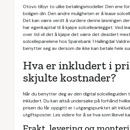
Otovo tilbyr to ulike betalingsmodeller. Den ene for
boligen din. Den andre muligheten er å lease solcell
Det kan være verdt å vurdere denne løsningen derso
har egenkapital til å kjøpe solcelleanlegget. Ved lea
over tid vil det å kjøpe det være det desidert mest 
solcellepanelene hos Sparebank 1 Hallingdal Valdres
benytter seg av dersom de ikke kan betale hele 
Hva er inkludert i pr
skjulte kostnader?
Når du benytter deg av den digital solcelleguiden t
inkludert. Du kan altså undersøke på forhånd hvilke 
prisen du får oppgitt er i utgangspunktet alt inklud
utgiftsposter. Les videre for å se hva som likevel ka
Frakt, levering og monter