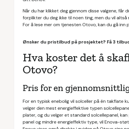
Når du har klikket deg gjennom disse valgene, får du
forplikter du deg ikke til noen ting, men du vil altså
For å lese mer om tjenesten Otovo, kan du gå inn 
Ønsker du pristilbud på prosjektet? Få 3 tilb
Hva koster det å skaf
Otovo?
Pris for en gjennomsnittli
For en typisk enebolig vil solceller på én takflat
velger den mest energieffektive typen solcellepanel
plater, og du velger et standard solcellepanel, kan 
panel og mindre energieffektiv type, vil Enova-støt
Enova vises også direkte i guiden på Otovo sine ne