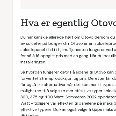
Hva er egentlig Otov
Du har kanskje allerede hørt om Otovo dersom du 
av solceller på boligen din. Otovo er en solcellep
solcellepanel til ditt hjem. Tjenesten fungerer ved a
for så å få oppgitt pris med en gang. Når du bestill
installeringen.
Så hvordan fungerer det? På sidene til Otovo kan d
forventet strømproduksjon og pris. Deretter får du 
får også tre alternativer når det kommer til type solc
muligheten til å velge to mer effektive typer solcel
360, 375 og 400 Watt. Sommeren 2022 oppdatert 
Watt - tidligere var effekten til panelene på maks
effektive typene. Du kan også velge å kjøpe maks ant
ditt behov.