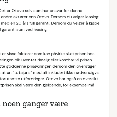
. Det er Otovo selv som har ansvar for denne
il andre aktører enn Otovo. Dersom du velger leasing
med en 20 års full garanti. Dersom du velger å kjøpe
ll garanti som ved leasing.
et er visse faktorer som kan påvirke sluttprisen hos
ngen blir uventet rimelig eller kostbar vil prisen
måtte godkjenne prisøkningen dersom den overstiger
t en “totalpris” med alt inkludert ikke nødvendigvis
 uforutsette utfordringer. Otovo har også en oversikt
uttprisen skal være den gjeldende, for eksempel må
 noen ganger være