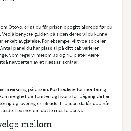
om Otovo, er at du får prisen oppgitt allerede før du
d. Ved å benytte guiden på siden deres vil du kunne
r enkelt avgjørelse. For eksempel vil type solceller
l. Antall panel du har plass til på ditt tak varierer
nge. Som regel vil mellom 35 og 40 plater være
tså halvparten av et klassisk skråtak.
ha innvirkning på prisen. Kostnadene for montering
emkommelighet på tomten og hvor stor pågang det er
ring og levering er inkludert i prisen du får opp når
ttside. Les mer om dette i neste punkt.
 velge mellom