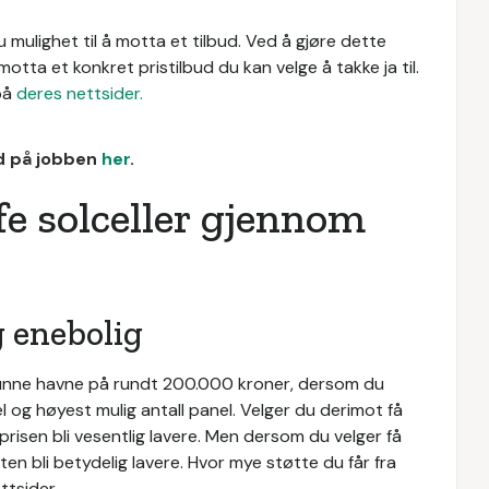
 mulighet til å motta et tilbud. Ved å gjøre dette
 motta et konkret pristilbud du kan velge å takke ja til.
på
deres nettsider.
ud på jobben
her
.
fe solceller gjennom
g enebolig
e kunne havne på rundt 200.000 kroner, dersom du
 og høyest mulig antall panel. Velger du derimot få
prisen bli vesentlig lavere. Men dersom du velger få
ten bli betydelig lavere. Hvor mye støtte du får fra
ttsider.