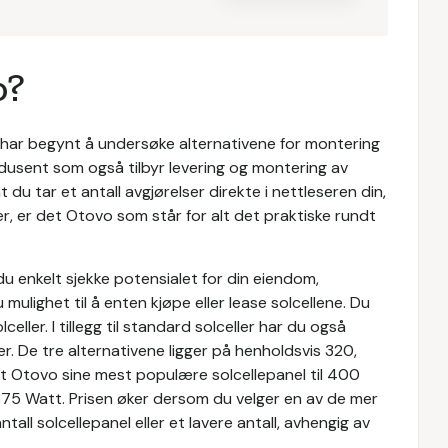
o?
har begynt å undersøke alternativene for montering
rodusent som også tilbyr levering og montering av
t du tar et antall avgjørelser direkte i nettleseren din,
er, er det Otovo som står for alt det praktiske rundt
u enkelt sjekke potensialet for din eiendom,
mulighet til å enten kjøpe eller lease solcellene. Du
eller. I tillegg til standard solceller har du også
ler. De tre alternativene ligger på henholdsvis 320,
Otovo sine mest populære solcellepanel til 400
 375 Watt. Prisen øker dersom du velger en av de mer
all solcellepanel eller et lavere antall, avhengig av