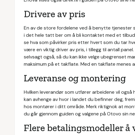
Drivere av pris
En av de store fordelene ved å benytte tjenester s
i det hele tatt ber om å bli kontaktet med et tilbu
se hva som påvirker pris etter hvert som du tar hve
være en viktig driver av pris, i tillegg til antall pane
selvsagt også, så du kan ikke velge ubegrenset ma
maksimum på et takflate. Med en takflate menes al
Leveranse og montering
Hvilken leverandør som utfører arbeidene vil også 
kan avhenge av hvor i landet du befinner deg, fr
hos montører i ditt område. Merk riktignok at monte
du går gjennom guiden og valgene på Otovo sin ne
Flere betalingsmodeller å