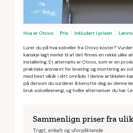
Hva er Otovo
Pris
Inkludert i prisen
Lønns
Lurer du på hva solceller fra Otovo koster? Vurderer 
kanskje lagt merke til at det finnes en rekke ulike
installering. Et alternativ er Otovo, som er en produs
praktiske ansvaret for levering og montering av so
med best vilkår i ditt område. I denne artikkelen 
på dersom du vurderer å benytte deg av denne løsni
bruk solcelleenergi, og hvilke alternativer du har. L
Sammenlign priser fra uli
Trygt, enkelt og uforpliktende