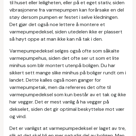
til huset eller leiligheten, eller på et eget stativ, siden
vibrasjonene fra varmepumpen kan forårsake en del
støy dersom pumpen er festet i selve kledningen.
Det gjør det også noe lettere å montere et
varmepumpedeksel, siden utedelen ikke er plassert
så høyt oppe at man ikke kan nå tak i den.
Varmepumpedeksel selges også ofte som såkalte
varmepumpehus, siden det ofte ser ut som et lite
minihus som blir montert utenpå boligen. Du har
sikkert sett mange slike minihus på boliger rundt om i
landet. Dette kalles også noen ganger for
varmepumpetak, men da refereres det ofte til
varmepumpedeksel som kun består av et tak og ikke
har vegger. Det er mest vanlig å ha vegger på
dekselet, siden det gir optimal beskyttelse mot vær
og vind.
Det er vanligst at varmepumpedeksel er laget av tre,
slik at det skal bli en mer naturlig del av boligen. Man