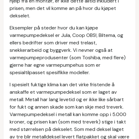
hjelp fra en montør, er ikke dette alltid inkludert i
prisen, men det vil komme an på hvor du kjøpet
dekselet.
Eksempler på steder hvor du kan kjøpe
varmepumpedeksel er Jula, Coop OBS!, Biltema, og
ellers bedrifter som driver med trelast,
snekkerarbeid og byggverk. Vi nevner også at
varmepumpeprodusenter (som Toshiba, med flere)
gjerne har egne varmepumpehus som er
spesialtilpasset spesifikke modeller.
I spesielt fuktige klima kan det virke fristende å
anskaffe et varmepumpedeksel som er laget av
metall. Metall har lang levetid og er ikke like sårbart
for fukt og annen skade som kan skje med treverk.
Varmepumpedeksel i metall kan komme opp i 5.000
kroner, og prisen kan (som med treverk) stige i takt
med størrelsen på dekselet. Som med deksel laget
av tre blir metalldeksel levert flatpakket og skal være