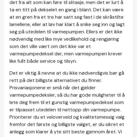
det fra alt som kan føre til slitasje, men det er lurt å
ta en titt på dekselet en gang i blant. Det kan være
at en gren fra et tre har satt seg fast i de skråstilte
lamellene, eller at løv har klart å snike seg inn og lagt
seg på utedelen til varmepumpen. Ellers er det ikke
nødvendig med like mye vedlikehold og rengjøring
som det ville vært om det ikke var et
varmepumpedeksel der, men varmepumpen krever
like fullt både service og tilsyn.
Det er viktig å nevne at du ikke nødvendigvis bør gå
rett på det billigste alternativet du finner.
Prisvariasjonene er små når det gjelder
varmepumpedeksler, så du har gode muligheter til å
lete deg frem til et gunstig varmepumpedeksel som
er tilpasset utedelen til nettopp din varmepumpe.
Prioriterer du et veloverveid og kvalitetsmessig valg
fremfor det første og billigste valget, er du sikret et
anlegg som klarer å yte sitt beste gjennom året. Vi