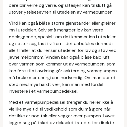
bare blir verre og verre, og slitasjen kan til slutt gå
utover ytelsesevnen til utedelen av varmepumpen.
Vind kan også blåse større gjenstander eller greiner
inn i utedelen. Selv små mengder løv kan være
ødeleggende, spesielt om det kommer inn i utedelen
og setter seg fast i viften - det anbefales dermed i
alle tilfeller at du renser utedelen for løv og støv ved
jevne mellomrom. Vinden kan også blåse kald luft
over varmen som kommer ut av varmepumpen, som
kan føre til at avriming går saktere og varmepumpen
må bruke mer energi enn nødvendig. Om man bor et
sted med mye hardt vær, kan man med fordel
investere i et varmepumpedeksel.
Med et varmepumpedeksel trenger du heller ikke å
vie like mye tid til vedlikehold som du må gjøre når
det ikke er noe tak eller vegger over pumpen. Løvet
legger seg på taket av dekselet i stedet for direkte