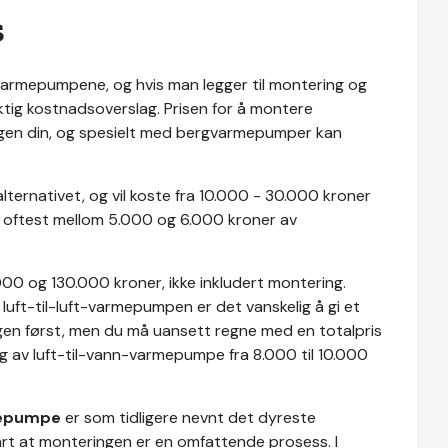
s
ke varmepumpene, og hvis man legger til montering og
ktig kostnadsoverslag. Prisen for å montere
igen din, og spesielt med bergvarmepumper kan
e alternativet, og vil koste fra 10.000 - 30.000 kroner
m oftest mellom 5.000 og 6.000 kroner av
00 og 130.000 kroner, ikke inkludert montering.
uft-til-luft-varmepumpen er det vanskelig å gi et
igen først, men du må uansett regne med en totalpris
ng av luft-til-vann-varmepumpe fra 8.000 til 10.000
mepumpe
er som tidligere nevnt det dyreste
art at monteringen er en omfattende prosess. I