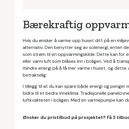
Bærekraftig oppvar
Hvis du ønsker å varme opp huset ditt på en milj
alternativ. Den benytter seg av solenergi, enten den e
som strøm til en oppvarmingskilde. Dette kan for e
eller varm luft som blåses inn i boligen. Ved å tran
mindre energi på å få mer varme i huset, og dette
betraktelig.
I tillegg til at du kan spare både energi og penger
bidra til et bedre inneklima. Tradisjonelle panelovn
luftkvaliteten i boligen. Med en varmepumpe kan du
Ønsker du pristilbud på prosjektet? Få 3 tilb