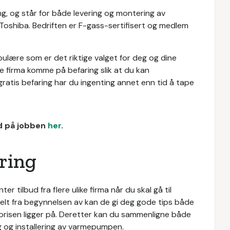
ing, og står for både levering og montering av
oshiba. Bedriften er F-gass-sertifisert og medlem
populære som er det riktige valget for deg og dine
ere firma komme på befaring slik at du kan
 gratis befaring har du ingenting annet enn tid å tape
ud på jobben
her
.
aring
er tilbud fra flere ulike firma når du skal gå til
helt fra begynnelsen av kan de gi deg gode tips både
risen ligger på. Deretter kan du sammenligne både
g og installering av varmepumpen.