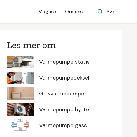
Magasin
Om oss
Søk
Les mer om:
Varmepumpe stativ
Varmepumpedeksel
Gulvvarmepumpe
Varmepumpe hytte
Varmepumpe gass