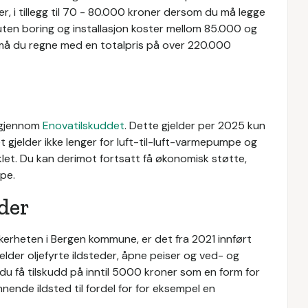
r, i tillegg til 70 - 80.000 kroner dersom du må legge
ten boring og installasjon koster mellom 85.000 og
må du regne med en totalpris på over 220.000
e gjennom
Enovatilskuddet
. Dette gjelder per 2025 kun
gjelder ikke lenger for luft-til-luft-varmepumpe og
let. Du kan derimot fortsatt få økonomisk støtte,
pe.
der
ikkerheten i Bergen kommune, er det fra 2021 innført
lder oljefyrte ildsteder, åpne peiser og ved- og
n du få tilskudd på inntil 5000 kroner som en form for
nende ildsted til fordel for for eksempel en