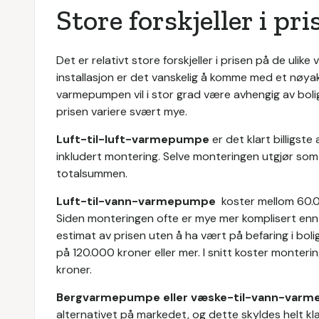
Store forskjeller i pri
Det er relativt store forskjeller i prisen på de uli
installasjon er det vanskelig å komme med et nøya
varmepumpen vil i stor grad være avhengig av bol
prisen variere svært mye.
Luft-til-luft-varmepumpe
er det klart billigst
inkludert montering. Selve monteringen utgjør so
totalsummen.
Luft-til-vann-varmepumpe
koster mellom 60.0
Siden monteringen ofte er mye mer komplisert enn l
estimat av prisen uten å ha vært på befaring i bol
på 120.000 kroner eller mer. I snitt koster monteri
kroner.
Bergvarmepumpe eller væske-til-vann-var
alternativet på markedet, og dette skyldes helt kl