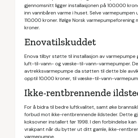
gjennomsnitt ligger installasjonen på 100.000 krone
inn vannbåren varme i huset. Selve varmepumpen u
110.000 kroner. Ifølge Norsk varmepumpeforening 
kroner.
Enovatilskuddet
Enova tilbyr støtte til installasjon av varmepump
luft-til-vann- og væske-til-vann-varmepumper. Det 
avtrekksvarmepumpe da støtten til dette ble avvik
opptil 10.000 kroner, til væske-til-vann-varmepum
Ikke-rentbrennende ildste
For å bidra til bedre luftkvalitet, samt øke branns
forbud mot ikke-rentbrennende ildsteder. Dette gje
koksovner installert før 1998. I den forbindelse ka
vrakpant når du bytter ut ditt gamle, ikke-rentbren
varmepumpe.