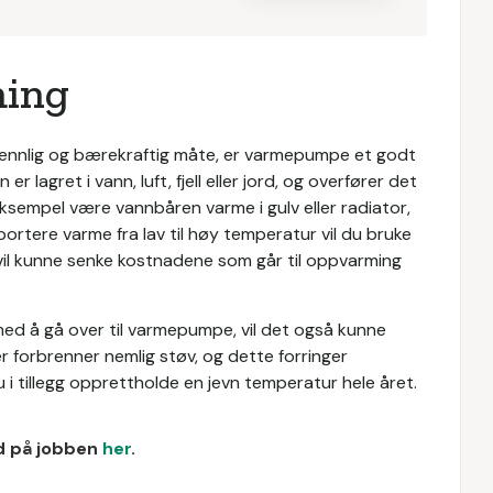
ming
øvennlig og bærekraftig måte, er varmepumpe et godt
r lagret i vann, luft, fjell eller jord, og overfører det
ksempel være vannbåren varme i gulv eller radiator,
sportere varme fra lav til høy temperatur vil du bruke
 vil kunne senke kostnadene som går til oppvarming
 med å gå over til varmepumpe, vil det også kunne
er forbrenner nemlig støv, og dette forringer
 i tillegg opprettholde en jevn temperatur hele året.
ud på jobben
her
.