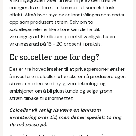
Virkningsgraden
viser til hvor mye av den tilførte
energien fra solen som kommer ut som elektrisk
effekt. Altså hvor mye av solinnstrålingen som ender
opp som produsert strøm. Selv om to
solcellepaneler er like store kan de ha ulik
virkningsgrad. Et silisium-panel vil vanligvis ha en
virkningsgrad på 16 - 20 prosent i praksis.
Er solceller noe for deg?
Det er tre hovedårsaker til at privatpersoner ønsker
å investere i solceller: et ønske om å produsere egen
strøm, en interesse i ny, grønn teknologi, og
ambisjoner om å bli plusskunde og selge grønn
strøm tilbake til strømnettet.
Solceller vil vanligvis være en lønnsom
investering over tid, men det er spesielt to ting
du må passe på: