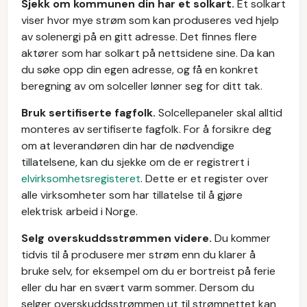
Sjekk om kommunen din har et solkart.
Et solkart
viser hvor mye strøm som kan produseres ved hjelp
av solenergi på en gitt adresse. Det finnes flere
aktører som har solkart på nettsidene sine. Da kan
du søke opp din egen adresse, og få en konkret
beregning av om solceller lønner seg for ditt tak.
Bruk sertifiserte fagfolk.
Solcellepaneler skal alltid
monteres av sertifiserte fagfolk. For å forsikre deg
om at leverandøren din har de nødvendige
tillatelsene, kan du sjekke om de er registrert i
elvirksomhetsregisteret
. Dette er et register over
alle virksomheter som har tillatelse til å gjøre
elektrisk arbeid i Norge.
Selg overskuddsstrømmen videre.
Du kommer
tidvis til å produsere mer strøm enn du klarer å
bruke selv, for eksempel om du er bortreist på ferie
eller du har en svært varm sommer. Dersom du
selger overskuddsstrømmen ut til strømnettet kan