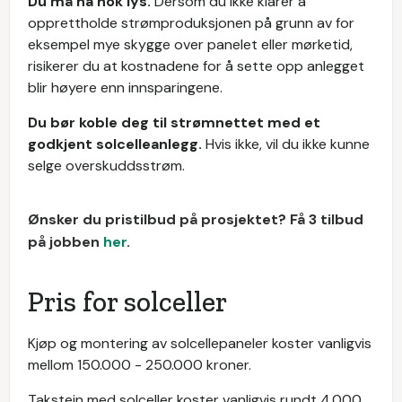
Du må ha nok lys.
Dersom du ikke klarer å
opprettholde strømproduksjonen på grunn av for
eksempel mye skygge over panelet eller mørketid,
risikerer du at kostnadene for å sette opp anlegget
blir høyere enn innsparingene.
Du bør koble deg til strømnettet med et
godkjent solcelleanlegg.
Hvis ikke, vil du ikke kunne
selge overskuddsstrøm.
Ønsker du pristilbud på prosjektet? Få 3 tilbud
på jobben
her
.
Pris for solceller
Kjøp og montering av solcellepaneler koster vanligvis
mellom 150.000 - 250.000 kroner.
Takstein med solceller koster vanligvis rundt 4.000