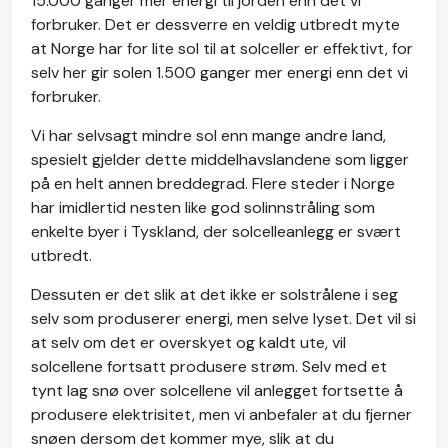
15.000 ganger mer energi til jorden enn det vi
forbruker. Det er dessverre en veldig utbredt myte
at Norge har for lite sol til at solceller er effektivt, for
selv her gir solen 1.500 ganger mer energi enn det vi
forbruker.
Vi har selvsagt mindre sol enn mange andre land,
spesielt gjelder dette middelhavslandene som ligger
på en helt annen breddegrad. Flere steder i Norge
har imidlertid nesten like god solinnstråling som
enkelte byer i Tyskland, der solcelleanlegg er svært
utbredt.
Dessuten er det slik at det ikke er solstrålene i seg
selv som produserer energi, men selve lyset. Det vil si
at selv om det er overskyet og kaldt ute, vil
solcellene fortsatt produsere strøm. Selv med et
tynt lag snø over solcellene vil anlegget fortsette å
produsere elektrisitet, men vi anbefaler at du fjerner
snøen dersom det kommer mye, slik at du