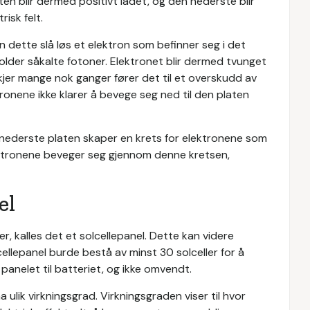
en blir dermed positivt ladet, og den nederste blir
risk felt.
n dette slå løs et elektron som befinner seg i det
eholder såkalte fotoner. Elektronet blir dermed tvunget
skjer mange nok ganger fører det til et overskudd av
ktronene ikke klarer å bevege seg ned til den platen
nederste platen skaper en krets for elektronene som
ektronene beveger seg gjennom denne kretsen,
el
r, kalles det et solcellepanel. Dette kan videre
olcellepanel burde bestå av minst 30 solceller for å
panelet til batteriet, og ikke omvendt.
a ulik virkningsgrad. Virkningsgraden viser til hvor