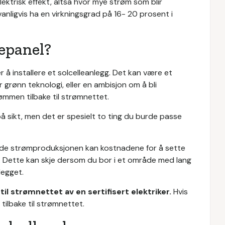
ktrisk effekt, altså hvor mye strøm som blir
 vanligvis ha en virkningsgrad på 16- 20 prosent i
lepanel?
r å installere et solcelleanlegg. Det kan være et
grønn teknologi, eller en ambisjon om å bli
ømmen tilbake til strømnettet.
 på sikt, men det er spesielt to ting du burde passe
olde strømproduksjonen kan kostnadene for å sette
 Dette kan skje dersom du bor i et område med lang
legget.
il strømnettet av en sertifisert elektriker.
Hvis
 tilbake til strømnettet.