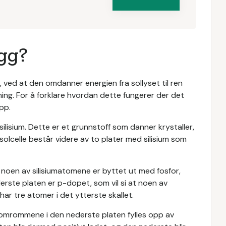
egg?
gi, ved at den omdanner energien fra sollyset til ren
ming. For å forklare hvordan dette fungerer der det
pp.
v silisium. Dette er et grunnstoff som danner krystaller,
n solcelle består videre av to plater med silisium som
t noen av silisiumatomene er byttet ut med fosfor,
erste platen er p-dopet, som vil si at noen av
r tre atomer i det ytterste skallet.
tomrommene i den nederste platen fylles opp av