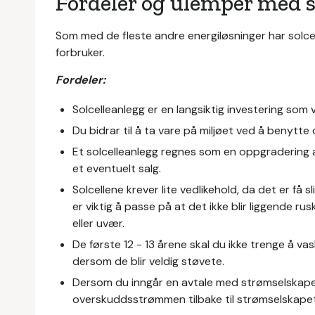
Fordeler og ulemper med s
Som med de fleste andre energiløsninger har solce
forbruker.
Fordeler:
Solcelleanlegg er en langsiktig investering som v
Du bidrar til å ta vare på miljøet ved å benytte
Et solcelleanlegg regnes som en oppgradering a
et eventuelt salg.
Solcellene krever lite vedlikehold, da det er få 
er viktig å passe på at det ikke blir liggende r
eller uvær.
De første 12 - 13 årene skal du ikke trenge å v
dersom de blir veldig støvete.
Dersom du inngår en avtale med strømselskapet 
overskuddsstrømmen tilbake til strømselskapet