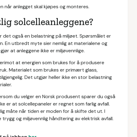
en når anlegget skal kjøpes og monteres.
lig solcelleanleggene?
er det også en belastning på miljøet. Spørsmålet er
n. En utbredt myte sier nemlig at materialene og
jør at anleggene ikke er miljøvennlige.
r derimot at energien som brukes for å produsere
s bruk. Materialet som brukes er primært glass,
ilgjengelig. Det utgjør heller ikke en stor belastning
ialer.
 dersom du velger en Norsk produsent sparer du også
ke er at solcellepaneler er regnet som farlig avfall.
ig måte når tiden er moden for å skifte det ut. I
trygg og miljøvennlig håndtering av elektrisk avfall.
ud på jobben
her
.