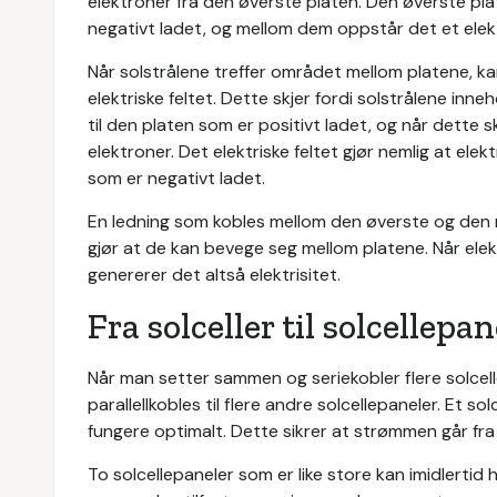
elektroner fra den øverste platen. Den øverste plat
negativt ladet, og mellom dem oppstår det et elekt
Når solstrålene treffer området mellom platene, ka
elektriske feltet. Dette skjer fordi solstrålene inn
til den platen som er positivt ladet, og når dette 
elektroner. Det elektriske feltet gjør nemlig at ele
som er negativt ladet.
En ledning som kobles mellom den øverste og den 
gjør at de kan bevege seg mellom platene. Når el
genererer det altså elektrisitet.
Fra solceller til solcellepan
Når man setter sammen og seriekobler flere solcelle
parallellkobles til flere andre solcellepaneler. Et s
fungere optimalt. Dette sikrer at strømmen går fra 
To solcellepaneler som er like store kan imidlertid h