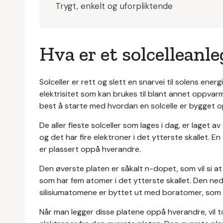
Trygt, enkelt og uforpliktende
Hva er et solcelleanl
Solceller er rett og slett en snarvei til solens ener
elektrisitet som kan brukes til blant annet oppvar
best å starte med hvordan en solcelle er bygget o
De aller fleste solceller som lages i dag, er laget a
og det har fire elektroner i det ytterste skallet. E
er plassert oppå hverandre.
Den øverste platen er såkalt n-dopet, som vil si a
som har fem atomer i det ytterste skallet. Den ned
silisiumatomene er byttet ut med boratomer, som ha
Når man legger disse platene oppå hverandre, vil 