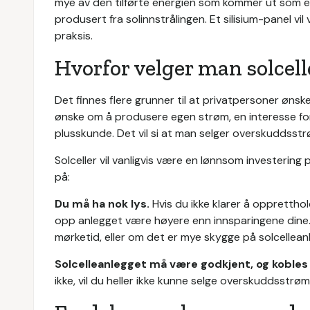
mye av den tilførte energien som kommer ut som ele
produsert fra solinnstrålingen. Et silisium-panel vil
praksis.
Hvorfor velger man solcel
Det finnes flere grunner til at privatpersoner ønske
ønske om å produsere egen strøm, en interesse for 
plusskunde. Det vil si at man selger overskuddsstr
Solceller vil vanligvis være en lønnsom investering
på:
Du må ha nok lys.
Hvis du ikke klarer å oppretth
opp anlegget være høyere enn innsparingene dine.
mørketid, eller om det er mye skygge på solcellean
Solcelleanlegget må være godkjent, og kobles t
ikke, vil du heller ikke kunne selge overskuddsstrøm