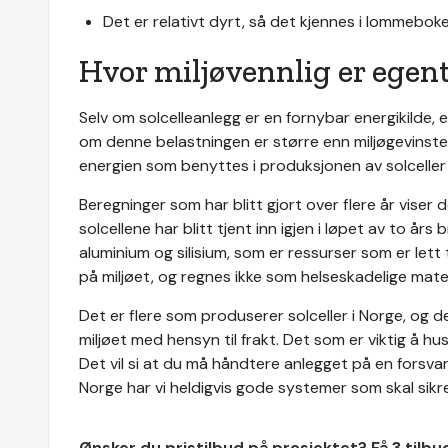
Det er relativt dyrt, så det kjennes i lommebok
Hvor miljøvennlig er egent
Selv om solcelleanlegg er en fornybar energikilde, 
om denne belastningen er større enn miljøgevinste
energien som benyttes i produksjonen av solceller g
Beregninger som har blitt gjort over flere år vise
solcellene har blitt tjent inn igjen i løpet av to år
aluminium og silisium, som er ressurser som er lett t
på miljøet, og regnes ikke som helseskadelige mater
Det er flere som produserer solceller i Norge, og
miljøet med hensyn til frakt. Det som er viktig å hus
Det vil si at du må håndtere anlegget på en forsvarl
Norge har vi heldigvis gode systemer som skal sikre 
Ønsker du pristilbud på prosjektet? Få 3 tilb