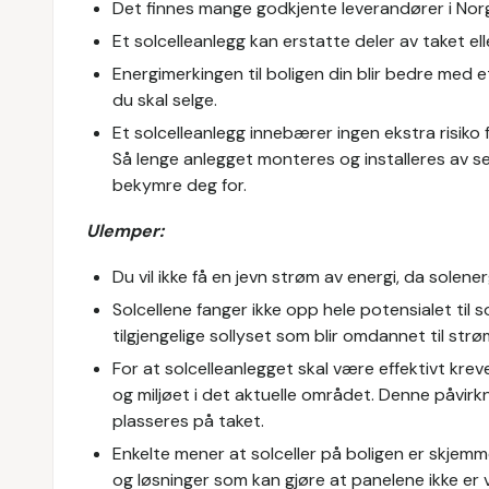
Det finnes mange godkjente leverandører i Norge,
Et solcelleanlegg kan erstatte deler av taket e
Energimerkingen til boligen din blir bedre med
du skal selge.
Et solcelleanlegg innebærer ingen ekstra risiko
Så lenge anlegget monteres og installeres av se
bekymre deg for.
Ulemper:
Du vil ikke få en jevn strøm av energi, da solenergi
Solcellene fanger ikke opp hele potensialet til 
tilgjengelige sollyset som blir omdannet til strø
For at solcelleanlegget skal være effektivt kre
og miljøet i det aktuelle området. Denne påvirk
plasseres på taket.
Enkelte mener at solceller på boligen er skjemme
og løsninger som kan gjøre at panelene ikke er v