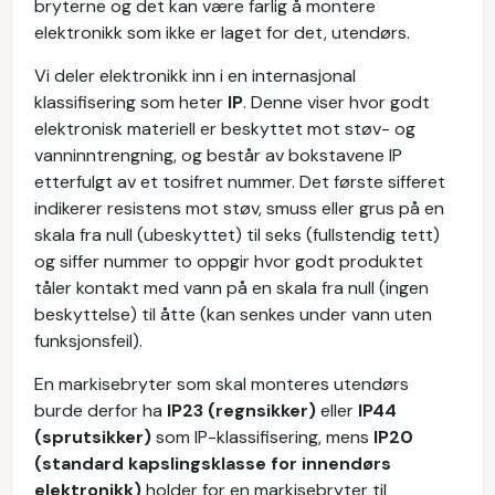
bryterne og det kan være farlig å montere
elektronikk som ikke er laget for det, utendørs.
Vi deler elektronikk inn i en internasjonal
klassifisering som heter
IP
. Denne viser hvor godt
elektronisk materiell er beskyttet mot støv- og
vanninntrengning, og består av bokstavene IP
etterfulgt av et tosifret nummer. Det første sifferet
indikerer resistens mot støv, smuss eller grus på en
skala fra null (ubeskyttet) til seks (fullstendig tett)
og siffer nummer to oppgir hvor godt produktet
tåler kontakt med vann på en skala fra null (ingen
beskyttelse) til åtte (kan senkes under vann uten
funksjonsfeil).
En markisebryter som skal monteres utendørs
burde derfor ha
IP23 (regnsikker)
eller
IP44
(sprutsikker)
som IP-klassifisering, mens
IP20
(standard kapslingsklasse for innendørs
elektronikk)
holder for en markisebryter til