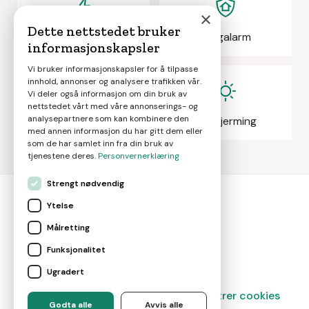
×
Dette nettstedet bruker
Elektrikeroppdrag
Boligalarm
informasjonskapsler
Vi bruker informasjonskapsler for å tilpasse
innhold, annonser og analysere trafikken vår.
Vi deler også informasjon om din bruk av
nettstedet vårt med våre annonserings- og
analysepartnere som kan kombinere den
Eiendomsmegling
Solskjerming
med annen informasjon du har gitt dem eller
som de har samlet inn fra din bruk av
tjenestene deres.
Personvernerklæring
Strengt nødvendig
Ytelse
bolig
smart
Målretting
Gjør smarte boligvalg
Funksjonalitet
Ugradert
Magasin
Om oss
Kontakt
Administrer cookies
Godta alle
Avvis alle