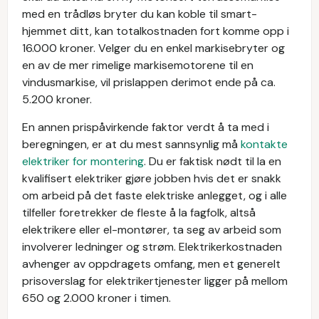
med en trådløs bryter du kan koble til smart-
hjemmet ditt, kan totalkostnaden fort komme opp i
16.000 kroner. Velger du en enkel markisebryter og
en av de mer rimelige markisemotorene til en
vindusmarkise, vil prislappen derimot ende på ca.
5.200 kroner.
En annen prispåvirkende faktor verdt å ta med i
beregningen, er at du mest sannsynlig må
kontakte
elektriker for montering
. Du er faktisk nødt til la en
kvalifisert elektriker gjøre jobben hvis det er snakk
om arbeid på det faste elektriske anlegget, og i alle
tilfeller foretrekker de fleste å la fagfolk, altså
elektrikere eller el-montører, ta seg av arbeid som
involverer ledninger og strøm. Elektrikerkostnaden
avhenger av oppdragets omfang, men et generelt
prisoverslag for elektrikertjenester ligger på mellom
650 og 2.000 kroner i timen.