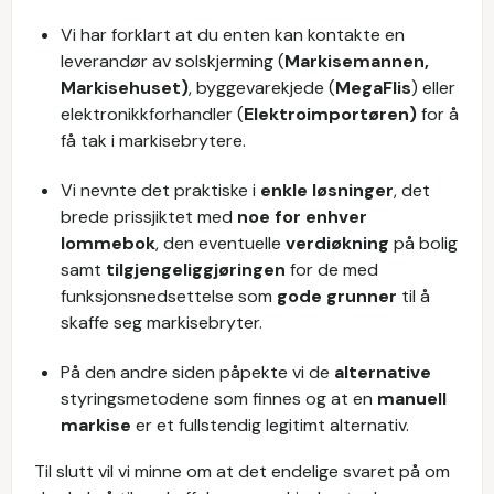
Vi har forklart at du enten kan kontakte en
leverandør av solskjerming (
Markisemannen,
Markisehuset)
, byggevarekjede (
MegaFlis
) eller
elektronikkforhandler (
Elektroimportøren)
for å
få tak i markisebrytere.
Vi nevnte det praktiske i
enkle løsninger
, det
brede prissjiktet med
noe for enhver
lommebok
, den eventuelle
verdiøkning
på bolig
samt
tilgjengeliggjøringen
for de med
funksjonsnedsettelse som
gode grunner
til å
skaffe seg markisebryter.
På den andre siden påpekte vi de
alternative
styringsmetodene som finnes og at en
manuell
markise
er et fullstendig legitimt alternativ.
Til slutt vil vi minne om at det endelige svaret på om