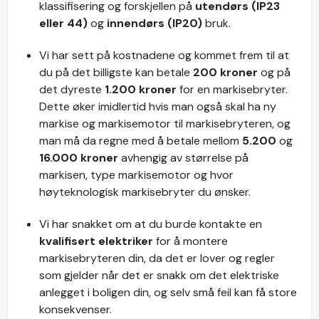
klassifisering og forskjellen på
utendørs (IP23
eller 44)
og
innendørs (IP20)
bruk.
Vi har sett på kostnadene og kommet frem til at
du på det billigste kan betale
200 kroner
og på
det dyreste
1.200 kroner
for en markisebryter.
Dette øker imidlertid hvis man også skal ha ny
markise og markisemotor til markisebryteren, og
man må da regne med å betale mellom
5.200
og
16.000 kroner
avhengig av størrelse på
markisen, type markisemotor og hvor
høyteknologisk markisebryter du ønsker.
Vi har snakket om at du burde kontakte en
kvalifisert elektriker
for å montere
markisebryteren din, da det er lover og regler
som gjelder når det er snakk om det elektriske
anlegget i boligen din, og selv små feil kan få store
konsekvenser.