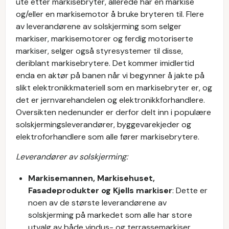
ute etter markisebryter, allerede har en markise
og/eller en markisemotor å bruke bryteren til. Flere
av leverandørene av solskjerming som selger
markiser, markisemotorer og ferdig motoriserte
markiser, selger også styresystemer til disse,
deriblant markisebrytere. Det kommer imidlertid
enda en aktør på banen når vi begynner å jakte på
slikt elektronikkmateriell som en markisebryter er, og
det er jernvarehandelen og elektronikkforhandlere.
Oversikten nedenunder er derfor delt inn i populære
solskjermingsleverandører, byggevarekjeder og
elektroforhandlere som alle fører markisebrytere.
Leverandører av solskjerming:
Markisemannen, Markisehuset,
Fasadeprodukter og Kjells markiser
: Dette er
noen av de største leverandørene av
solskjerming på markedet som alle har store
utvalg av både vindus- og terrassemarkiser,