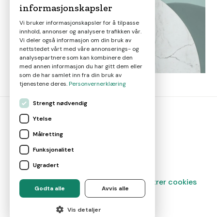
informasjonskapsler
Vi bruker informasjonskapsler for å tilpasse
innhold, annonser og analysere trafikken vår.
Vi deler også informasjon om din bruk av
nettstedet vårt med våre annonserings- og
analysepartnere som kan kombinere den
med annen informasjon du har gitt dem eller
som de har samlet inn fra din bruk av
tjenestene deres.
Personvernerklæring
Strengt nødvendig
Ytelse
bolig
smart
Målretting
Gjør smarte boligvalg
Funksjonalitet
Ugradert
Magasin
Om oss
Kontakt
Administrer cookies
Godta alle
Avvis alle
©
2026
Marketplace AS
Vis detaljer