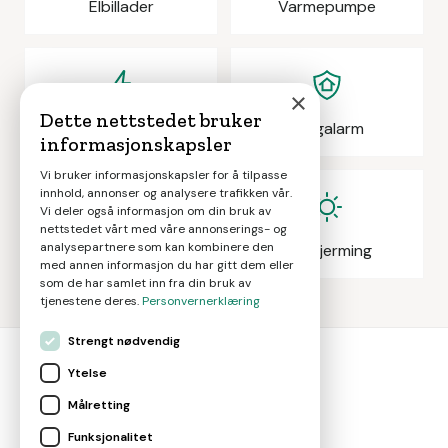
Elbillader
Varmepumpe
×
Dette nettstedet bruker
Elektrikeroppdrag
Boligalarm
informasjonskapsler
Vi bruker informasjonskapsler for å tilpasse
innhold, annonser og analysere trafikken vår.
Vi deler også informasjon om din bruk av
nettstedet vårt med våre annonserings- og
analysepartnere som kan kombinere den
Eiendomsmegling
Solskjerming
med annen informasjon du har gitt dem eller
som de har samlet inn fra din bruk av
tjenestene deres.
Personvernerklæring
Strengt nødvendig
Ytelse
bolig
smart
Målretting
Gjør smarte boligvalg
Funksjonalitet