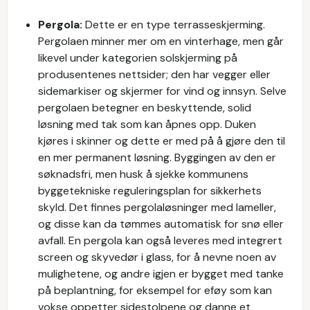
Pergola:
Dette er en type terrasseskjerming.
Pergolaen minner mer om en vinterhage, men går
likevel under kategorien solskjerming på
produsentenes nettsider; den har vegger eller
sidemarkiser og skjermer for vind og innsyn. Selve
pergolaen betegner en beskyttende, solid
løsning med tak som kan åpnes opp. Duken
kjøres i skinner og dette er med på å gjøre den til
en mer permanent løsning. Byggingen av den er
søknadsfri, men husk å sjekke kommunens
byggetekniske reguleringsplan for sikkerhets
skyld. Det finnes pergolaløsninger med lameller,
og disse kan da tømmes automatisk for snø eller
avfall. En pergola kan også leveres med integrert
screen og skyvedør i glass, for å nevne noen av
mulighetene, og andre igjen er bygget med tanke
på beplantning, for eksempel for eføy som kan
vokse oppetter sidestolpene og danne et