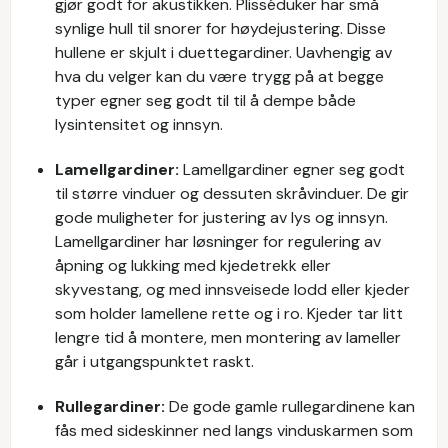
gjør godt for akustikken. Plisséduker har små
synlige hull til snorer for høydejustering. Disse
hullene er skjult i duettegardiner. Uavhengig av
hva du velger kan du være trygg på at begge
typer egner seg godt til til å dempe både
lysintensitet og innsyn.
Lamellgardiner:
Lamellgardiner egner seg godt
til større vinduer og dessuten skråvinduer. De gir
gode muligheter for justering av lys og innsyn.
Lamellgardiner har løsninger for regulering av
åpning og lukking med kjedetrekk eller
skyvestang, og med innsveisede lodd eller kjeder
som holder lamellene rette og i ro. Kjeder tar litt
lengre tid å montere, men montering av lameller
går i utgangspunktet raskt.
Rullegardiner:
De gode gamle rullegardinene kan
fås med sideskinner ned langs vinduskarmen som