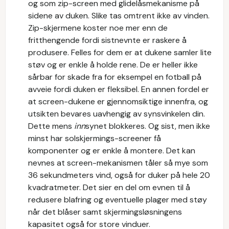
og som zip-screen med glidelåsmekanisme på
sidene av duken. Slike tas omtrent ikke av vinden.
Zip-skjermene koster noe mer enn de
fritthengende fordi sistnevnte er raskere å
produsere. Felles for dem er at dukene samler lite
støv og er enkle å holde rene. De er heller ikke
sårbar for skade fra for eksempel en fotball på
avveie fordi duken er fleksibel. En annen fordel er
at screen-dukene er gjennomsiktige innenfra, og
utsikten bevares uavhengig av synsvinkelen din.
Dette mens
inn
synet blokkeres. Og sist, men ikke
minst har solskjermings-screener få
komponenter og er enkle å montere. Det kan
nevnes at screen-mekanismen tåler så mye som
36 sekundmeters vind, også for duker på hele 20
kvadratmeter. Det sier en del om evnen til å
redusere blafring og eventuelle plager med støy
når det blåser samt skjermingsløsningens
kapasitet også for store vinduer.