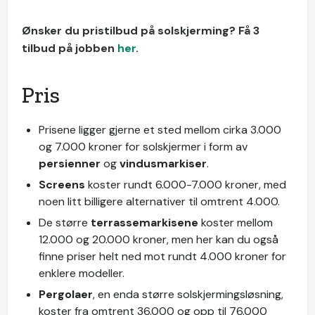
Ønsker du pristilbud på solskjerming? Få 3
tilbud på jobben
her
.
Pris
Prisene ligger gjerne et sted mellom cirka 3.000
og 7.000 kroner for solskjermer i form av
persienner
og
vindusmarkiser
.
Screens
koster rundt 6.000-7.000 kroner, med
noen litt billigere alternativer til omtrent 4.000.
De større
terrassemarkisene
koster mellom
12.000 og 20.000 kroner, men her kan du også
finne priser helt ned mot rundt 4.000 kroner for
enklere modeller.
Pergolaer
, en enda større solskjermingsløsning,
koster fra omtrent 36.000 og opp til 76.000