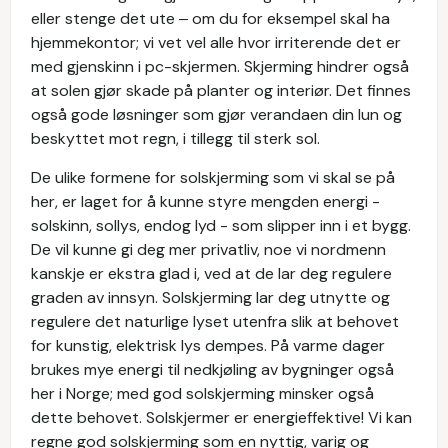
eller stenge det ute ‒ om du for eksempel skal ha
hjemmekontor; vi vet vel alle hvor irriterende det er
med gjenskinn i pc-skjermen. Skjerming hindrer også
at solen gjør skade på planter og interiør. Det finnes
også gode løsninger som gjør verandaen din lun og
beskyttet mot regn, i tillegg til sterk sol.
De ulike formene for solskjerming som vi skal se på
her, er laget for å kunne styre mengden energi -
solskinn, sollys, endog lyd - som slipper inn i et bygg.
De vil kunne gi deg mer privatliv, noe vi nordmenn
kanskje er ekstra glad i, ved at de lar deg regulere
graden av innsyn. Solskjerming lar deg utnytte og
regulere det naturlige lyset utenfra slik at behovet
for kunstig, elektrisk lys dempes. På varme dager
brukes mye energi til nedkjøling av bygninger også
her i Norge; med god solskjerming minsker også
dette behovet. Solskjermer er energieffektive! Vi kan
regne god solskjerming som en nyttig, varig og