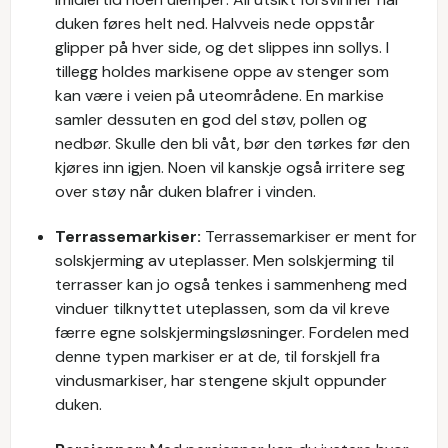
duken føres helt ned. Halvveis nede oppstår
glipper på hver side, og det slippes inn sollys. I
tillegg holdes markisene oppe av stenger som
kan være i veien på uteområdene. En markise
samler dessuten en god del støv, pollen og
nedbør. Skulle den bli våt, bør den tørkes før den
kjøres inn igjen. Noen vil kanskje også irritere seg
over støy når duken blafrer i vinden.
Terrassemarkiser:
Terrassemarkiser er ment for
solskjerming av uteplasser. Men solskjerming til
terrasser kan jo også tenkes i sammenheng med
vinduer tilknyttet uteplassen, som da vil kreve
færre egne solskjermingsløsninger. Fordelen med
denne typen markiser er at de, til forskjell fra
vindusmarkiser, har stengene skjult oppunder
duken.