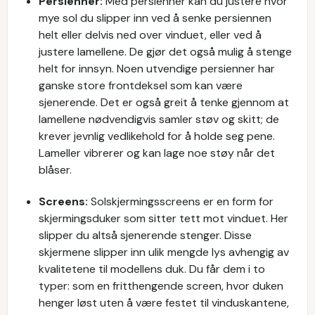
Persienner:
Med persienner
kan du justere hvor
mye sol du slipper inn ved å senke persiennen
helt eller delvis ned over vinduet, eller ved å
justere lamellene. De gjør det også mulig å stenge
helt for innsyn. Noen utvendige persienner har
ganske store frontdeksel som kan være
sjenerende. Det er også greit å tenke gjennom at
lamellene nødvendigvis samler støv og skitt; de
krever jevnlig vedlikehold for å holde seg pene.
Lameller vibrerer og kan lage noe støy når det
blåser.
Screens:
Solskjermingsscreens er en form for
skjermingsduker som sitter tett mot vinduet. Her
slipper du altså sjenerende stenger. Disse
skjermene slipper inn ulik mengde lys avhengig av
kvalitetene til modellens duk. Du får dem i to
typer: som en fritthengende screen, hvor duken
henger løst uten å være festet til vinduskantene,