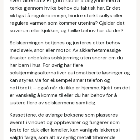
hvert alternativ. Et godt råd er å begynne med å
tenke gjennom hvilke behov du faktisk har. Er det
viktigst å regulere innsyn, hindre sterkt sollys eller
regulere varmen som kommer utenfra? Gjelder det
soverom eller kjøkken, og hvilke behov har du der?
Solskjermingen betjenes og justeres etter behov
med sveiv, snor eller motor. Av sikkerhetsmessige
årsaker anbefales solskjerming uten snorer om du
har barn i hus. For øvrig har flere
solskjermingsalternativer automatiserte løsninger og
kan styres via for eksempel smarttelefon og
nettbrett – også når du ikke er hjemme. Kjekt om det
er vanskelig å komme til eller du har behov for å
justere flere av solskjermene samtidig.
Kassettene, de avlange boksene som plasseres
øverst i vinduet og oppbevarer og fungerer som
feste for duk eller lameller, kan vanligvis lakkeres i
valgfri farge, som alt av synlig metall tilhørende