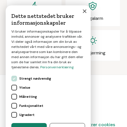
×
Dette nettstedet bruker
Elektrikeroppdrag
Boligalarm
informasjonskapsler
Vi bruker informasjonskapsler for å tilpasse
innhold, annonser og analysere trafikken vår.
Vi deler også informasjon om din bruk av
nettstedet vårt med våre annonserings- og
analysepartnere som kan kombinere den
Eiendomsmegling
Solskjerming
med annen informasjon du har gitt dem eller
som de har samlet inn fra din bruk av
tjenestene deres.
Personvernerklæring
Strengt nødvendig
Ytelse
bolig
smart
Målretting
Gjør smarte boligvalg
Funksjonalitet
Ugradert
Magasin
Om oss
Kontakt
Administrer cookies