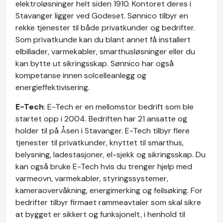
elektroløsninger helt siden 1910. Kontoret deres i
Stavanger ligger ved Godeset. Sønnico tilbyr en
rekke tjenester til både privatkunder og bedrifter.
Som privatkunde kan du blant annet få installert
elbillader, varmekabler, smarthusløsninger eller du
kan bytte ut sikringsskap. Sønnico har også
kompetanse innen solcelleanlegg og
energieffektivisering.
E-Tech
: E-Tech er en mellomstor bedrift som ble
startet opp i 2004. Bedriften har 21 ansatte og
holder til på Åsen i Stavanger. E-Tech tilbyr flere
tjenester til privatkunder, knyttet til smarthus,
belysning, ladestasjoner, el-sjekk og sikringsskap. Du
kan også bruke E-Tech hvis du trenger hjelp med
varmeovn, varmekabler, styringssystemer,
kameraovervåkning, energimerking og feilsøking. For
bedrifter tilbyr firmaet rammeavtaler som skal sikre
at bygget er sikkert og funksjonelt, i henhold til