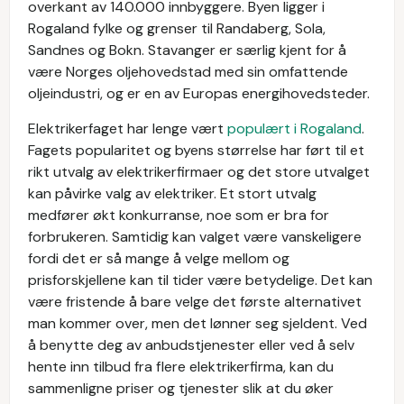
overkant av 140.000 innbyggere. Byen ligger i
Rogaland fylke og grenser til Randaberg, Sola,
Sandnes og Bokn. Stavanger er særlig kjent for å
være Norges oljehovedstad med sin omfattende
oljeindustri, og er en av Europas energihovedsteder.
Elektrikerfaget har lenge vært
populært i Rogaland
.
Fagets popularitet og byens størrelse har ført til et
rikt utvalg av elektrikerfirmaer og det store utvalget
kan påvirke valg av elektriker. Et stort utvalg
medfører økt konkurranse, noe som er bra for
forbrukeren. Samtidig kan valget være vanskeligere
fordi det er så mange å velge mellom og
prisforskjellene kan til tider være betydelige. Det kan
være fristende å bare velge det første alternativet
man kommer over, men det lønner seg sjeldent. Ved
å benytte deg av anbudstjenester eller ved å selv
hente inn tilbud fra flere elektrikerfirma, kan du
sammenligne priser og tjenester slik at du øker