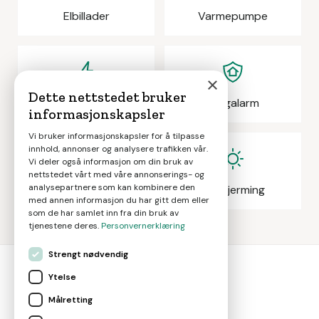
Elbillader
Varmepumpe
×
Dette nettstedet bruker
Elektrikeroppdrag
Boligalarm
informasjonskapsler
Vi bruker informasjonskapsler for å tilpasse
innhold, annonser og analysere trafikken vår.
Vi deler også informasjon om din bruk av
nettstedet vårt med våre annonserings- og
analysepartnere som kan kombinere den
Eiendomsmegling
Solskjerming
med annen informasjon du har gitt dem eller
som de har samlet inn fra din bruk av
tjenestene deres.
Personvernerklæring
Strengt nødvendig
Ytelse
bolig
smart
Målretting