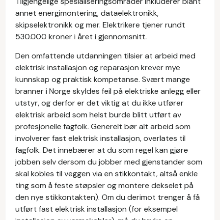
Tilgjengelige spesialiseringsområder inkluderer blant
annet energimontering, dataelektronikk,
skipselektronikk og mer. Elektrikere tjener rundt
530.000 kroner i året i gjennomsnitt.
Den omfattende utdanningen tilsier at arbeid med
elektrisk installasjon og reparasjon krever mye
kunnskap og praktisk kompetanse. Svært mange
branner i Norge skyldes feil på elektriske anlegg eller
utstyr, og derfor er det viktig at du ikke utfører
elektrisk arbeid som helst burde blitt utført av
profesjonelle fagfolk. Generelt bør alt arbeid som
involverer fast elektrisk installasjon, overlates til
fagfolk. Det innebærer at du som regel kan gjøre
jobben selv dersom du jobber med gjenstander som
skal kobles til veggen via en stikkontakt, altså enkle
ting som å feste støpsler og montere dekselet på
den nye stikkontakten). Om du derimot trenger å få
utført fast elektrisk installasjon (for eksempel