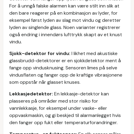
For å unngå falske alarmen kan være stilt inn slik at
den bare reagerer på en kombinasjon av lyder, for
eksempel først lyden av slag mot vindu og deretter
lyden av singlende glass. Noen varianter registrerer
også endring i innendørs lufttrykk skapt av et knust
vindu.
Sjokk-detektor for vindu:
I likhet med akustiske
glassbrudd-detektorer er en sjokkdetektor ment å
fange opp vindusknusing. Sensoren limes på selve
vindusflaten og fanger opp de kraftige vibrasjonene
som oppstår når glasset knuses.
Lekkasjedetektor:
En lekkasje-detektor kan
plasseres på områder med stor risiko for
vannlekkasje, for eksempel under vaske- eller
oppvaskmaskin, og gi beskjed til alarmanlegget hvis
den fanger opp fukt eller temperaturforandringer.