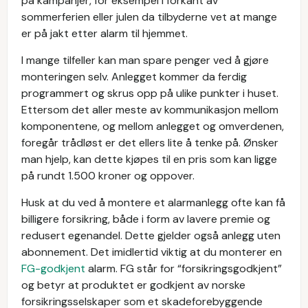
på kampanjer, for eksempel i forkant av
sommerferien eller julen da tilbyderne vet at mange
er på jakt etter alarm til hjemmet.
I mange tilfeller kan man spare penger ved å gjøre
monteringen selv. Anlegget kommer da ferdig
programmert og skrus opp på ulike punkter i huset.
Ettersom det aller meste av kommunikasjon mellom
komponentene, og mellom anlegget og omverdenen,
foregår trådløst er det ellers lite å tenke på. Ønsker
man hjelp, kan dette kjøpes til en pris som kan ligge
på rundt 1.500 kroner og oppover.
Husk at du ved å montere et alarmanlegg ofte kan få
billigere forsikring, både i form av lavere premie og
redusert egenandel. Dette gjelder også anlegg uten
abonnement. Det imidlertid viktig at du monterer en
FG-godkjent
alarm. FG står for “forsikringsgodkjent”
og betyr at produktet er godkjent av norske
forsikringsselskaper som et skadeforebyggende