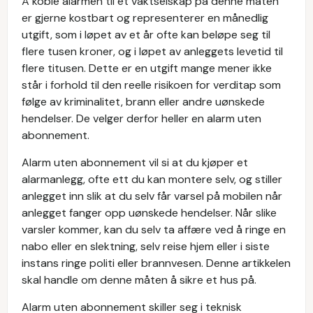
Å koble alarmen til et vaktselskap på denne måten
er gjerne kostbart og representerer en månedlig
utgift, som i løpet av et år ofte kan beløpe seg til
flere tusen kroner, og i løpet av anleggets levetid til
flere titusen. Dette er en utgift mange mener ikke
står i forhold til den reelle risikoen for verditap som
følge av kriminalitet, brann eller andre uønskede
hendelser. De velger derfor heller en alarm uten
abonnement.
Alarm uten abonnement vil si at du kjøper et
alarmanlegg, ofte ett du kan montere selv, og stiller
anlegget inn slik at du selv får varsel på mobilen når
anlegget fanger opp uønskede hendelser. Når slike
varsler kommer, kan du selv ta affære ved å ringe en
nabo eller en slektning, selv reise hjem eller i siste
instans ringe politi eller brannvesen. Denne artikkelen
skal handle om denne måten å sikre et hus på.
Alarm uten abonnement skiller seg i teknisk