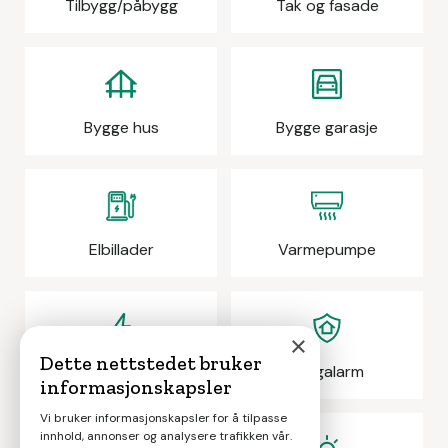
Tilbygg/påbygg
Tak og fasade
Bygge hus
Bygge garasje
Elbillader
Varmepumpe
×
Dette nettstedet bruker
Elektrikeroppdrag
Boligalarm
informasjonskapsler
Vi bruker informasjonskapsler for å tilpasse
innhold, annonser og analysere trafikken vår.